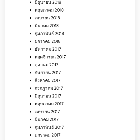
มิถุนายน 2018
พฤษภาคม 2018
เมษายน 2018
มีนาคม 2018
กุมภาพันธ์ 2018
มกราคม 2018
ธันวาคม 2017
พฤศจิกายน 2017
ตุลาคม 2017
กันยายน 2017
สิงหาคม 2017
กรกฎาคม 2017
มิถุนายน 2017
พฤษภาคม 2017
เมษายน 2017
มีนาคม 2017
กุมภาพันธ์ 2017
มกราคม 2017