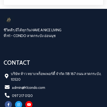
ชีวิตดีๆ มีได้ทุกวัน HAVE A NICE LIVING
ที่ H1 - CONDO ลาดกระบัง อ่อนนุช
CONTACT
บริษัท ห้าว หยาง พร็อพเพอร์ตี้ จำกัด 118 167 ถนน ลาดกระบัง,
10520
admin@h1condo.com
097 217 0120