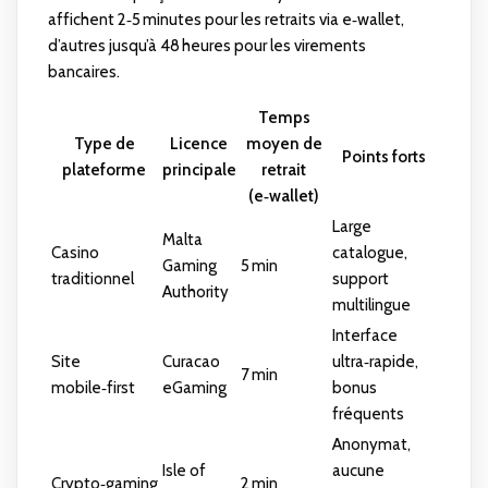
affichent 2‑5 minutes pour les retraits via e‑wallet,
d’autres jusqu’à 48 heures pour les virements
bancaires.
Temps
Type de
Licence
moyen de
Points forts
plateforme
principale
retrait
(e‑wallet)
Large
Malta
Casino
catalogue,
Gaming
5 min
traditionnel
support
Authority
multilingue
Interface
Site
Curacao
ultra‑rapide,
7 min
mobile‑first
eGaming
bonus
fréquents
Anonymat,
Isle of
aucune
Crypto‑gaming
2 min