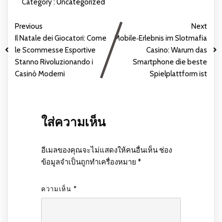
Category :
Uncategorized
Previous
Next
Il Natale dei Giocatori: Come
Mobile‑Erlebnis im Slotmafia
le Scommesse Esportive
Casino: Warum das
Stanno Rivoluzionando i
Smartphone die beste
Casinò Moderni
Spielplattform ist
ใส่ความเห็น
อีเมลของคุณจะไม่แสดงให้คนอื่นเห็น
ช่อง
ข้อมูลจำเป็นถูกทำเครื่องหมาย
*
ความเห็น
*