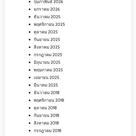
กุมภาพันธ์ 2026
มกราคม 2026
ธันวาคม 2025
พฤศจิกายน 2025
ตุลาคม 2025
กันยายน 2025
สิงหาคม 2025
กรกฎาคม 2025
มิถุนายน 2025
พฤษภาคม 2025
เมษายน 2025
มีนาคม 2025
ธันวาคม 2018
พฤศจิกายน 2018
ตุลาคม 2018
กันยายน 2018
สิงหาคม 2018
กรกฎาคม 2018