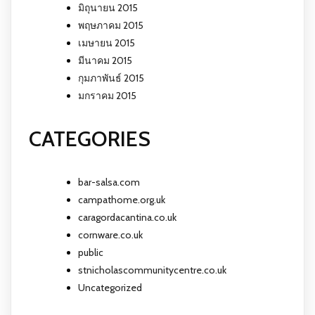
มิถุนายน 2015
พฤษภาคม 2015
เมษายน 2015
มีนาคม 2015
กุมภาพันธ์ 2015
มกราคม 2015
CATEGORIES
bar-salsa.com
campathome.org.uk
caragordacantina.co.uk
cornware.co.uk
public
stnicholascommunitycentre.co.uk
Uncategorized