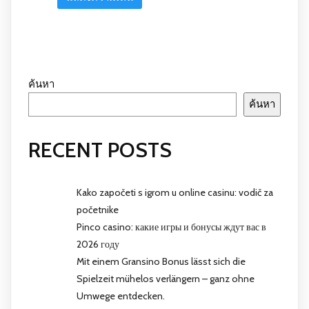
ค้นหา
ค้นหา
RECENT POSTS
Kako započeti s igrom u online casinu: vodič za
početnike
Pinco casino: какие игры и бонусы ждут вас в
2026 году
Mit einem Gransino Bonus lässt sich die
Spielzeit mühelos verlängern – ganz ohne
Umwege entdecken.