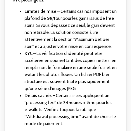
KYC prolongées.
Limites de mise
– Certains casinos imposent un
plafond de 5 €/tour pour les gains issus de free
spins. Si vous dépassez ce seuil, le gain devient
non retirable. La solution consiste à lire
attentivement la section “Maximum bet per
spin” et à ajuster votre mise en conséquence.
KYC
– La vérification d’identité peut être
accélérée en soumettant des copies nettes, en
remplissant le formulaire en une seule fois et en
évitant les photos floues. Un fichier PDF bien
structuré est souvent traité plus rapidement
qu’une série d’images JPEG.
Délais cachés
– Certains sites appliquent un
“processing fee” de 24 heures même pour les
e‑wallets. Vérifiez toujours la rubrique
“Withdrawal processing time” avant de choisir le
mode de paiement.