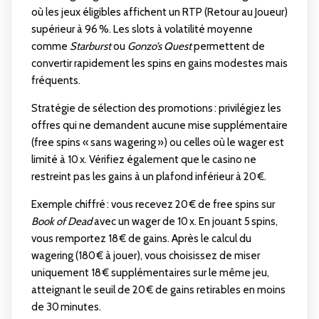
où les jeux éligibles affichent un RTP (Retour au Joueur)
supérieur à 96 %. Les slots à volatilité moyenne
comme
Starburst
ou
Gonzo’s Quest
permettent de
convertir rapidement les spins en gains modestes mais
fréquents.
Stratégie de sélection des promotions : privilégiez les
offres qui ne demandent aucune mise supplémentaire
(free spins « sans wagering ») ou celles où le wager est
limité à 10 x. Vérifiez également que le casino ne
restreint pas les gains à un plafond inférieur à 20 €.
Exemple chiffré : vous recevez 20 € de free spins sur
Book of Dead
avec un wager de 10 x. En jouant 5 spins,
vous remportez 18 € de gains. Après le calcul du
wagering (180 € à jouer), vous choisissez de miser
uniquement 18 € supplémentaires sur le même jeu,
atteignant le seuil de 20 € de gains retirables en moins
de 30 minutes.