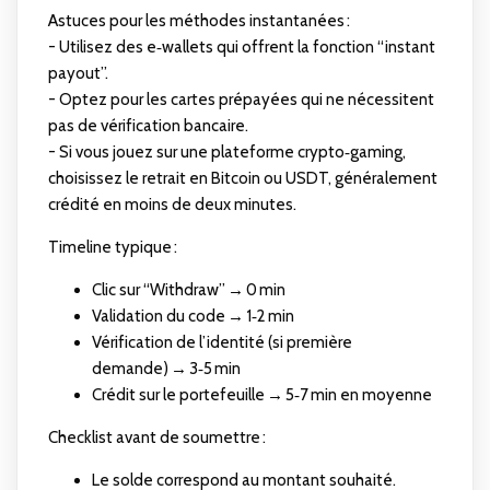
Astuces pour les méthodes instantanées :
- Utilisez des e‑wallets qui offrent la fonction “instant
payout”.
- Optez pour les cartes prépayées qui ne nécessitent
pas de vérification bancaire.
- Si vous jouez sur une plateforme crypto‑gaming,
choisissez le retrait en Bitcoin ou USDT, généralement
crédité en moins de deux minutes.
Timeline typique :
Clic sur “Withdraw” → 0 min
Validation du code → 1‑2 min
Vérification de l’identité (si première
demande) → 3‑5 min
Crédit sur le portefeuille → 5‑7 min en moyenne
Checklist avant de soumettre :
Le solde correspond au montant souhaité.