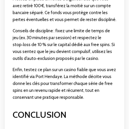
avez retiré 100 €, transférez la moitié sur un compte
bancaire séparé. Ce fonds vous protège contre les
pertes éventuelles et vous permet de rester discipliné.
Conseils de discipline : fixez une limite de temps de
jeu (ex. 30 minutes par session) et respectez le
stop‑loss de 10 % sur le capital dédié aux free spins. Si
vous sentez que le jeu devient compulsif, utilisez les
outils d’auto‑exclusion proposés par le casino.
Enfin, testez ce plan sur un casino fiable que vous avez
identifié via Port Hendaye. La méthode décrite vous
donne les clés pour transformer chaque série de free
spins en un revenu rapide et récurrent, tout en
conservant une pratique responsable.
CONCLUSION