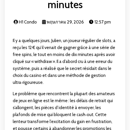
minutes
H1 Condo
พฤษภาคม 29, 2026
12:57 pm
Il y a quelques jours, Julien, un joueur régulier de slots, a
reçu les 12 € qu’il venait de gagner grâce à une série de
free spins, le tout en moins de dix minutes après avoir
cliqué sur « withdraw ». Il a d’abord cru à une erreur du
système, puis a réalisé que le secret résidait dans le
choix du casino et dans une méthode de gestion
ultra‑rigoureuse.
Le problème que rencontrent la plupart des amateurs
de jeux en ligne est le même : les délais de retrait qui
s’allongent, les pièces d’identité à envoyer, les
plafonds de mise qui bloquent le cash‑out. Cette
lenteur transforme l’excitation du gain en frustration,
et pousse certains à abandonner les promotions les