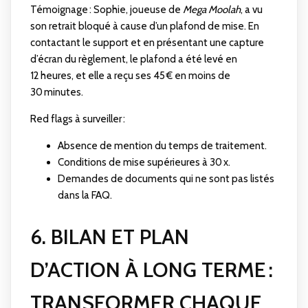
Témoignage : Sophie, joueuse de
Mega Moolah
, a vu
son retrait bloqué à cause d’un plafond de mise. En
contactant le support et en présentant une capture
d’écran du règlement, le plafond a été levé en
12 heures, et elle a reçu ses 45 € en moins de
30 minutes.
Red flags à surveiller :
Absence de mention du temps de traitement.
Conditions de mise supérieures à 30 x.
Demandes de documents qui ne sont pas listés
dans la FAQ.
6. BILAN ET PLAN
D’ACTION À LONG TERME :
TRANSFORMER CHAQUE