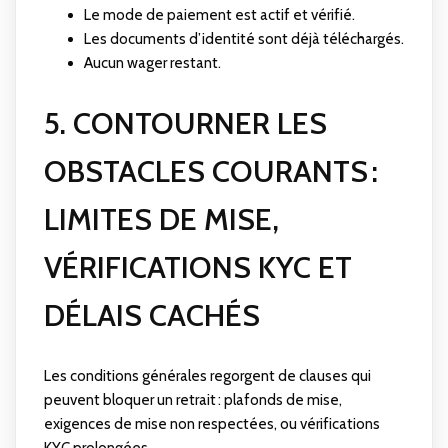
Le mode de paiement est actif et vérifié.
Les documents d’identité sont déjà téléchargés.
Aucun wager restant.
5. CONTOURNER LES
OBSTACLES COURANTS :
LIMITES DE MISE,
VÉRIFICATIONS KYC ET
DÉLAIS CACHÉS
Les conditions générales regorgent de clauses qui
peuvent bloquer un retrait : plafonds de mise,
exigences de mise non respectées, ou vérifications