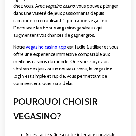
chez vous. Avec
vegasino casino
, vous pouvez plonger
dans une variété de jeux passionnants depuis
n'importe où en utilisant l'
application vegasino
.
Découvrez les
bonus vegasino
généreux qui
augmentent vos chances de gagner gros.
Notre
vegasino casino app
est facile à utiliser et vous
offre une expérience immersive comparable aux
meilleurs casinos du monde. Que vous soyez un
vétéran des jeux ou un nouveau venu, le
vegasino
login
est simple et rapide, vous permettant de
commencer à jouer sans délai.
POURQUOI CHOISIR
VEGASINO?
Accès facile grâce à notre interface conviviale.