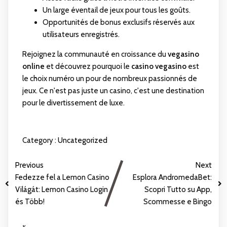
Un large éventail de jeux pour tous les goûts.
Opportunités de bonus exclusifs réservés aux
utilisateurs enregistrés.
Rejoignez la communauté en croissance du
vegasino
online
et découvrez pourquoi le
casino vegasino
est
le choix numéro un pour de nombreux passionnés de
jeux. Ce n'est pas juste un casino, c'est une destination
pour le divertissement de luxe.
Category :
Uncategorized
Previous
Next
Fedezze fel a Lemon Casino
Esplora AndromedaBet:
Világát: Lemon Casino Login
Scopri Tutto su App,
és Több!
Scommesse e Bingo