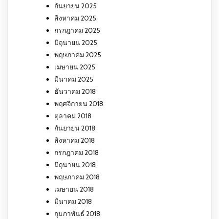
กันยายน 2025
สิงหาคม 2025
กรกฎาคม 2025
มิถุนายน 2025
พฤษภาคม 2025
เมษายน 2025
มีนาคม 2025
ธันวาคม 2018
พฤศจิกายน 2018
ตุลาคม 2018
กันยายน 2018
สิงหาคม 2018
กรกฎาคม 2018
มิถุนายน 2018
พฤษภาคม 2018
เมษายน 2018
มีนาคม 2018
กุมภาพันธ์ 2018