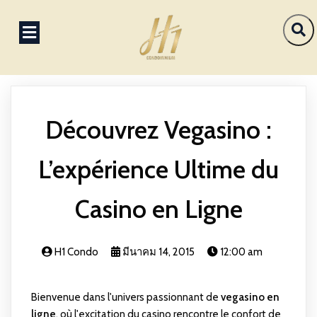
Découvrez Vegasino :
L’expérience Ultime du
Casino en Ligne
H1 Condo
มีนาคม 14, 2015
12:00 am
Bienvenue dans l'univers passionnant de
vegasino en
ligne
, où l'excitation du casino rencontre le confort de