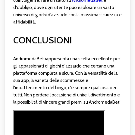
coinvolgente, fare un salto su
AndromedaBet
è
d'obbligo, dove ogni utente può esplorare un vasto
universo di giochi d'azzardo con la massima sicurezza e
affidabilità.
CONCLUSIONI
AndromedaBet rappresenta una scelta eccellente per
gli appassionati di giochi d'azzardo che cercano una
piattaforma completa e sicura. Con la versatilità della
sua app, la varietà delle scommesse e
l'intrattenimento del bingo, c'è sempre qualcosa per
tutti. Non perdere l'occasione di unire il divertimento e
la possibilità di vincere grandi premi su AndromedaBet!