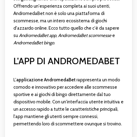
Offrendo un'esperienza completa ai suoi utenti,
AndromedaBet non è solo una piattaforma di
scommesse, ma un intero ecosistema di giochi
d'azzardo online. Ecco tutto quello che c'è da sapere
su
AndromedaBet app
,
AndromedaBet scommesse
e
AndromedaBet bingo
.
L'APP DI ANDROMEDABET
L'
applicazione AndromedaBet
rappresenta un modo
comodo e innovativo per accedere alle scommesse
sportive e ai giochi di bingo direttamente dal tuo
dispositivo mobile. Con un'interfaccia utente intuitiva e
un accesso rapido a tutte le caratteristiche principali,
l'app mantiene gli utenti sempre connessi,
permettendo loro di scommettere ovunque si trovino.