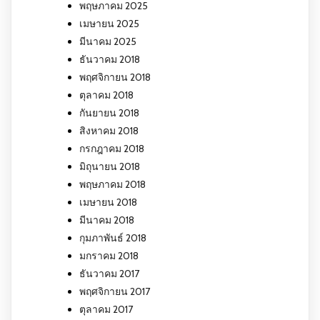
พฤษภาคม 2025
เมษายน 2025
มีนาคม 2025
ธันวาคม 2018
พฤศจิกายน 2018
ตุลาคม 2018
กันยายน 2018
สิงหาคม 2018
กรกฎาคม 2018
มิถุนายน 2018
พฤษภาคม 2018
เมษายน 2018
มีนาคม 2018
กุมภาพันธ์ 2018
มกราคม 2018
ธันวาคม 2017
พฤศจิกายน 2017
ตุลาคม 2017