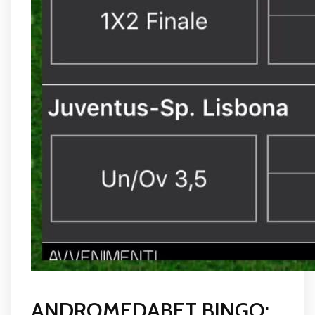
ANDROMEDABET BINGO: