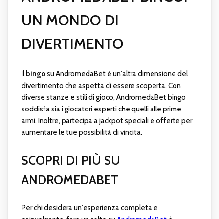
UN MONDO DI
DIVERTIMENTO
Il
bingo
su AndromedaBet è un'altra dimensione del
divertimento che aspetta di essere scoperta. Con
diverse stanze e stili di gioco, AndromedaBet bingo
soddisfa sia i giocatori esperti che quelli alle prime
armi. Inoltre, partecipa a jackpot speciali e offerte per
aumentare le tue possibilità di vincita.
SCOPRI DI PIÙ SU
ANDROMEDABET
Per chi desidera un'esperienza completa e