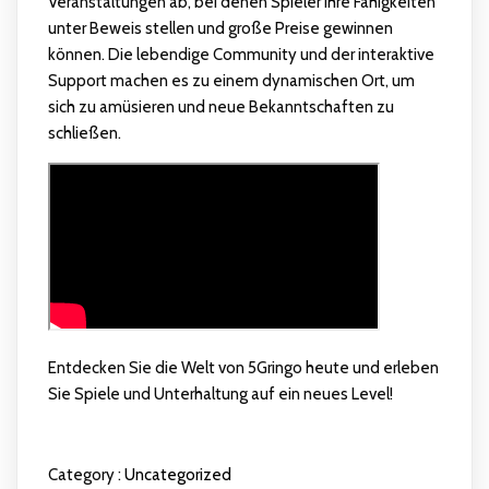
Veranstaltungen ab, bei denen Spieler ihre Fähigkeiten
unter Beweis stellen und große Preise gewinnen
können. Die lebendige Community und der interaktive
Support machen es zu einem dynamischen Ort, um
sich zu amüsieren und neue Bekanntschaften zu
schließen.
Entdecken Sie die Welt von 5Gringo heute und erleben
Sie Spiele und Unterhaltung auf ein neues Level!
Category :
Uncategorized