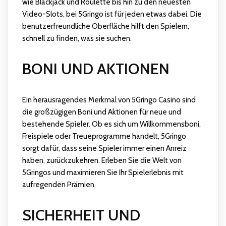
wie Blackjack und Roulette bis hin zu den neuesten
Video-Slots, bei 5Gringo ist für jeden etwas dabei. Die
benutzerfreundliche Oberfläche hilft den Spielern,
schnell zu finden, was sie suchen.
BONI UND AKTIONEN
Ein herausragendes Merkmal von 5Gringo Casino sind
die großzügigen Boni und Aktionen für neue und
bestehende Spieler. Ob es sich um Willkommensboni,
Freispiele oder Treueprogramme handelt, 5Gringo
sorgt dafür, dass seine Spieler immer einen Anreiz
haben, zurückzukehren. Erleben Sie die Welt von
5Gringos und maximieren Sie Ihr Spielerlebnis mit
aufregenden Prämien.
SICHERHEIT UND