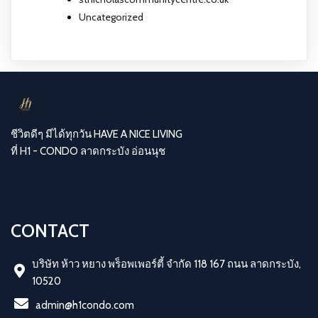
Uncategorized
ชีวิตดีๆ มีได้ทุกวัน HAVE A NICE LIVING
ที่ H1 - CONDO ลาดกระบัง อ่อนนุช
CONTACT
บริษัท ห้าว หยาง พร็อพเพอร์ตี้ จำกัด 118 167 ถนน ลาดกระบัง,
10520
admin@h1condo.com