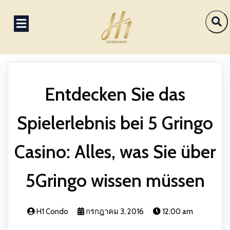
Entdecken Sie das
Spielerlebnis bei 5 Gringo
Casino: Alles, was Sie über
5Gringo wissen müssen
H1 Condo
กรกฎาคม 3, 2016
12:00 am