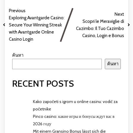
Previous
Next
Exploring Avantgarde Casino:
Scopri le Meraviglie di
Secure Your Winning Streak
Cazimbo: Il Tuo Cazimbo
with Avantgarde Online
Casino, Login e Bonus
Casino Login
ค้นหา
ค้นหา
RECENT POSTS
Kako započeti s igrom u online casinu: vodič za
početnike
Pinco casino: какие игры и бонусы ждут вас в
2026 году
Mit einem Gransino Bonus lässt sich die