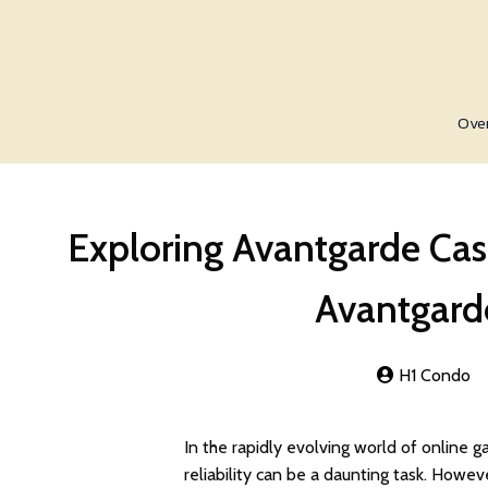
Ove
Exploring Avantgarde Cas
Avantgard
H1 Condo
In the rapidly evolving world of online 
reliability can be a daunting task. Howev