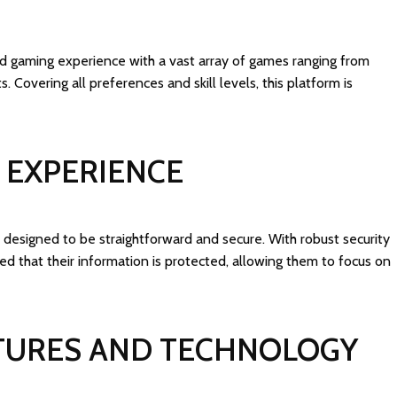
d gaming experience with a vast array of games ranging from
. Covering all preferences and skill levels, this platform is
 EXPERIENCE
 designed to be straightforward and secure. With robust security
ed that their information is protected, allowing them to focus on
ATURES AND TECHNOLOGY