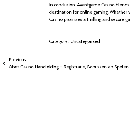
In conclusion, Avantgarde Casino blends 
destination for online gaming. Whether 
Casino
promises a thrilling and secure 
Category :
Uncategorized
Previous
Qbet Casino Handleiding – Registratie, Bonussen en Spelen