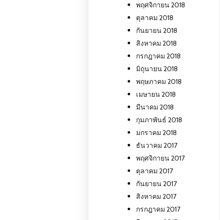
พฤศจิกายน 2018
ตุลาคม 2018
กันยายน 2018
สิงหาคม 2018
กรกฎาคม 2018
มิถุนายน 2018
พฤษภาคม 2018
เมษายน 2018
มีนาคม 2018
กุมภาพันธ์ 2018
มกราคม 2018
ธันวาคม 2017
พฤศจิกายน 2017
ตุลาคม 2017
กันยายน 2017
สิงหาคม 2017
กรกฎาคม 2017