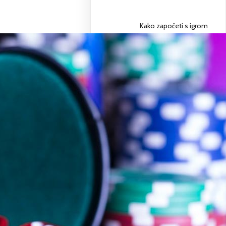
Kako započeti s igrom
u online casinu: vodič
za početnike
Pinco casino: какие
игры и бонусы ждут вас
в 2026 году
Mit einem Gransino
Bonus lässt sich die
Spielzeit mühelos
verlängern – ganz ohne
Umwege entdecken.
Test Post Created
Mayan Palace casino y
su acceso móvil: juega
en cualquier lugar y
gana en