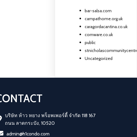
bar-salsa.com
campathome.org.uk
caragordacantina.co.uk
cornware.co.uk
public
stnicholascommunitycentre
Uncategorized
CONTACT
บริษัท ห้าว หยาง พร็อพเพอร์ตี้ จำกัด 118 167
ถนน ลาดกระบัง, 10520
admin@h1condo.com