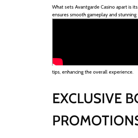
What sets Avantgarde Casino apart is i
ensures smooth gameplay and stunning 
tips, enhancing the overall experience.
EXCLUSIVE 
PROMOTION