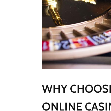
WHY CHOOSE
ONLINE CASI