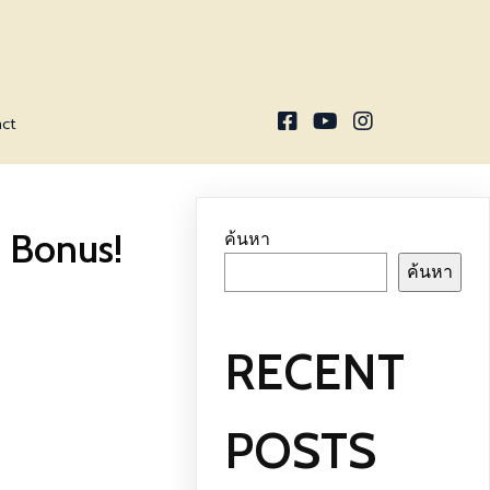
ct
e Bonus!
ค้นหา
ค้นหา
RECENT
POSTS