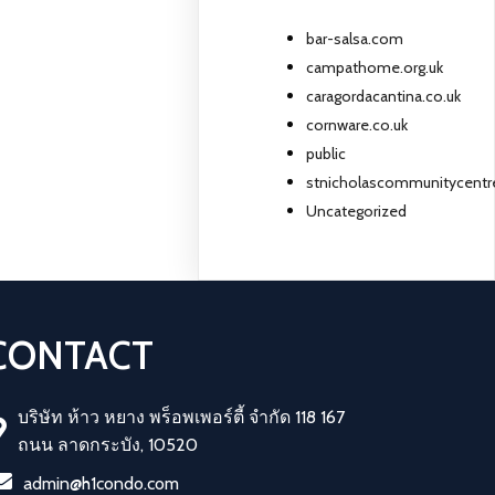
bar-salsa.com
campathome.org.uk
caragordacantina.co.uk
cornware.co.uk
public
stnicholascommunitycentre
Uncategorized
CONTACT
บริษัท ห้าว หยาง พร็อพเพอร์ตี้ จำกัด 118 167
ถนน ลาดกระบัง, 10520
admin@h1condo.com