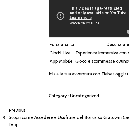
Funzionalità
Descrizion
Giochi Live
Esperienza immersiva con c
App Mobile
Gioco e scommesse ovunque
Inizia la tua avventura con Elabet oggi 
Category :
Uncategorized
Previous
Scopri come Accedere e Usufruire del Bonus su Gratowin Ca
l’App