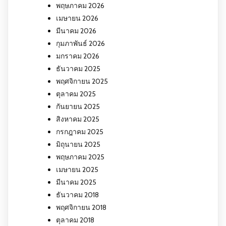
พฤษภาคม 2026
เมษายน 2026
มีนาคม 2026
กุมภาพันธ์ 2026
มกราคม 2026
ธันวาคม 2025
พฤศจิกายน 2025
ตุลาคม 2025
กันยายน 2025
สิงหาคม 2025
กรกฎาคม 2025
มิถุนายน 2025
พฤษภาคม 2025
เมษายน 2025
มีนาคม 2025
ธันวาคม 2018
พฤศจิกายน 2018
ตุลาคม 2018