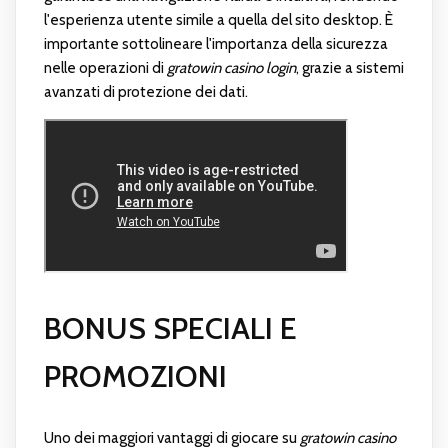
l'esperienza utente simile a quella del sito desktop. È
importante sottolineare l'importanza della sicurezza
nelle operazioni di
gratowin casino login
, grazie a sistemi
avanzati di protezione dei dati.
BONUS SPECIALI E
PROMOZIONI
Uno dei maggiori vantaggi di giocare su
gratowin casino