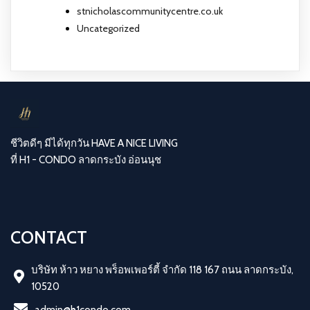
stnicholascommunitycentre.co.uk
Uncategorized
ชีวิตดีๆ มีได้ทุกวัน HAVE A NICE LIVING
ที่ H1 - CONDO ลาดกระบัง อ่อนนุช
CONTACT
บริษัท ห้าว หยาง พร็อพเพอร์ตี้ จำกัด 118 167 ถนน ลาดกระบัง,
10520
admin@h1condo.com