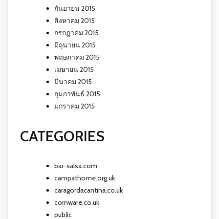
กันยายน 2015
สิงหาคม 2015
กรกฎาคม 2015
มิถุนายน 2015
พฤษภาคม 2015
เมษายน 2015
มีนาคม 2015
กุมภาพันธ์ 2015
มกราคม 2015
CATEGORIES
bar-salsa.com
campathome.org.uk
caragordacantina.co.uk
cornware.co.uk
public