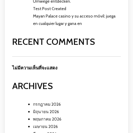
Umwege entdecken.
Test Post Created
Mayan Palace casino y su acceso móvil: juega
en cualquier lugar y gana en
RECENT COMMENTS
ไม่มีความเห็นที่จะแสดง
ARCHIVES
กรกฎาคม 2026
มิถุนายน 2026
พฤษภาคม 2026
เมษายน 2026