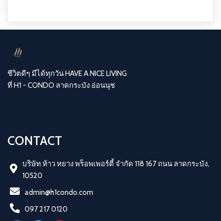
ชีวิตดีๆ มีได้ทุกวัน HAVE A NICE LIVING
ที่ H1 - CONDO ลาดกระบัง อ่อนนุช
CONTACT
บริษัท ห้าว หยาง พร็อพเพอร์ตี้ จำกัด 118 167 ถนน ลาดกระบัง,
10520
admin@h1condo.com
097 217 0120