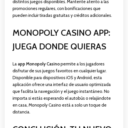
distintos juegos disponibles. Mantente atento a las
promociones regulares, con bonificaciones que
pueden incluir tiradas gratuitas y créditos adicionales.
MONOPOLY CASINO APP:
JUEGA DONDE QUIERAS
La
app Monopoly Casino
permite a los jugadores
disfrutar de sus juegos favoritos en cualquier lugar.
Disponible para dispositivos iOS y Android, esta
aplicación ofrece una interfaz de usuario optimizada
que facilita la navegación y el juego instantáneo. No
importa si estás esperando el autobús o relajándote
en casa, Monopoly Casino está a solo un toque de
distancia.