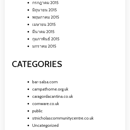
กรกฎาคม 2015
มิถุนายน 2015
พฤษภาคม 2015
เมษายน 2015
มีนาคม 2015
กุมภาพันธ์ 2015
มกราคม 2015
CATEGORIES
bar-salsa.com
campathome.org.uk
caragordacantina.co.uk
cornware.co.uk
public
stnicholascommunitycentre.co.uk
Uncategorized