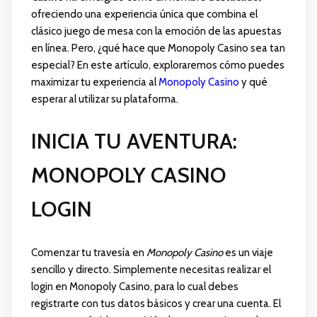
ofreciendo una experiencia única que combina el
clásico juego de mesa con la emoción de las apuestas
en línea. Pero, ¿qué hace que Monopoly Casino sea tan
especial? En este artículo, exploraremos cómo puedes
maximizar tu experiencia al
Monopoly Casino
y qué
esperar al utilizar su plataforma.
INICIA TU AVENTURA:
MONOPOLY CASINO
LOGIN
Comenzar tu travesía en
Monopoly Casino
es un viaje
sencillo y directo. Simplemente necesitas realizar el
login en Monopoly Casino
, para lo cual debes
registrarte con tus datos básicos y crear una cuenta. El