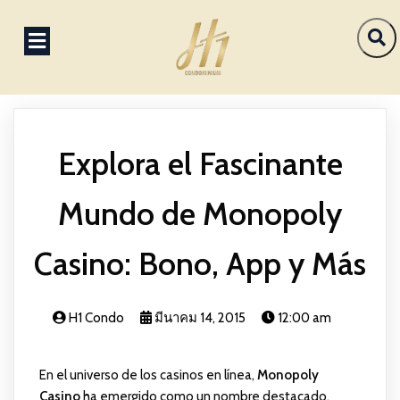
Explora el Fascinante
Mundo de Monopoly
Casino: Bono, App y Más
H1 Condo
มีนาคม 14, 2015
12:00 am
En el universo de los casinos en línea,
Monopoly
Casino
ha emergido como un nombre destacado,