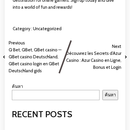
destination for online gamers. Sign up today and dive
into a world of fun and rewards!
Category :
Uncategorized
Previous
Next
Q Bet, QBet, QBet casino —
Découvrez les Secrets d’Azur
QBet casino Deutschland,
Casino : Azur Casino en Ligne,
QBet casino login en QBet
Bonus et Login
Deutschland gids
ค้นหา
ค้นหา
RECENT POSTS