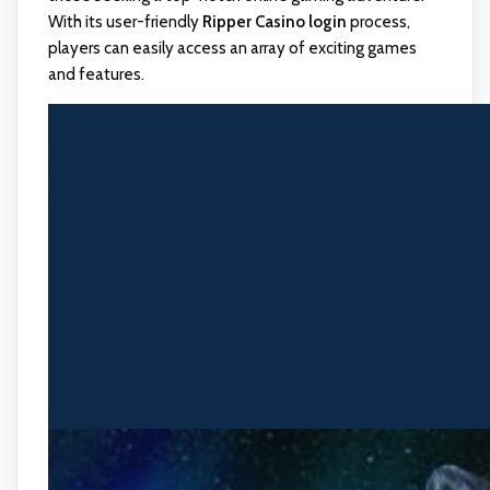
With its user-friendly
Ripper Casino login
process,
players can easily access an array of exciting games
and features.