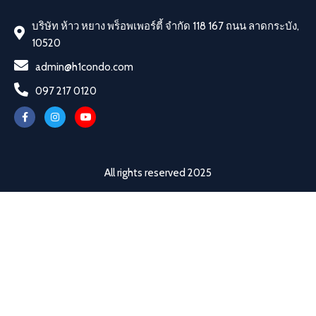
บริษัท ห้าว หยาง พร็อพเพอร์ตี้ จำกัด 118 167 ถนน ลาดกระบัง,
10520
admin@h1condo.com
097 217 0120
All rights reserved 2025