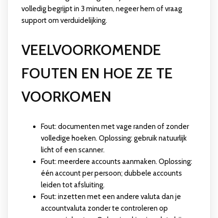
volledig begrijpt in 3 minuten, negeer hem of vraag
support om verduidelijking.
VEELVOORKOMENDE
FOUTEN EN HOE ZE TE
VOORKOMEN
Fout: documenten met vage randen of zonder
volledige hoeken. Oplossing: gebruik natuurlijk
licht of een scanner.
Fout: meerdere accounts aanmaken. Oplossing:
één account per persoon; dubbele accounts
leiden tot afsluiting.
Fout: inzetten met een andere valuta dan je
accountvaluta zonder te controleren op