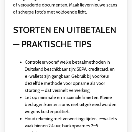
of verouderde documenten. Maak liever nieuwe scans
of scherpe foto’s met voldoende licht.
STORTEN EN UITBETALEN
— PRAKTISCHE TIPS
Controleer vooraf welke betaalmethoden in
Duitsland beschikbaar zijn: SEPA, creditcard, en
e-wallets zijn gangbaar. Gebruik bij voorkeur
dezelfde methode voor opname als voor
storting — dat versnelt verwerking.
Let op minimale en maximale limieten. Kleine
bedragen kunnen soms niet uitgekeerd worden
wegens kostenpolitiek.
Houd rekening met verwerkingstijden: e-wallets
vaak binnen 24 uur, bankopnames 2–5