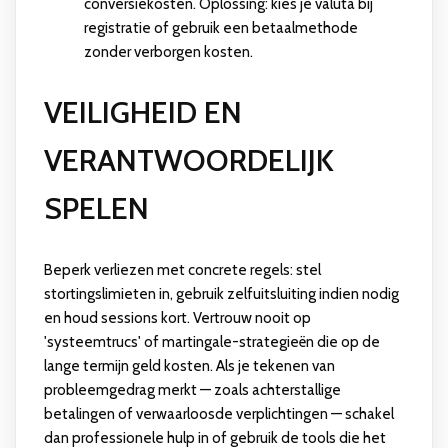
conversiekosten. Oplossing: kies je valuta bij
registratie of gebruik een betaalmethode
zonder verborgen kosten.
VEILIGHEID EN
VERANTWOORDELIJK
SPELEN
Beperk verliezen met concrete regels: stel
stortingslimieten in, gebruik zelfuitsluiting indien nodig
en houd sessions kort. Vertrouw nooit op
'systeemtrucs' of martingale-strategieën die op de
lange termijn geld kosten. Als je tekenen van
probleemgedrag merkt — zoals achterstallige
betalingen of verwaarloosde verplichtingen — schakel
dan professionele hulp in of gebruik de tools die het