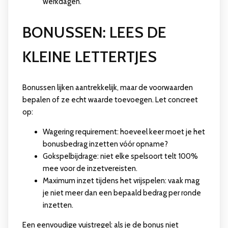
werkdagen.
BONUSSEN: LEES DE
KLEINE LETTERTJES
Bonussen lijken aantrekkelijk, maar de voorwaarden
bepalen of ze echt waarde toevoegen. Let concreet
op:
Wagering requirement: hoeveel keer moet je het
bonusbedrag inzetten vóór opname?
Gokspelbijdrage: niet elke spelsoort telt 100%
mee voor de inzetvereisten.
Maximum inzet tijdens het vrijspelen: vaak mag
je niet meer dan een bepaald bedrag per ronde
inzetten.
Een eenvoudige vuistregel: als je de bonus niet