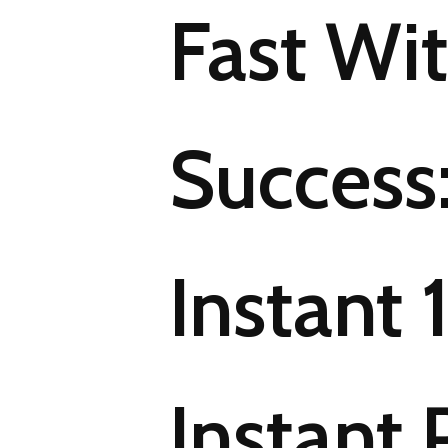
Fast Wi
Success
Instant 
Instant 