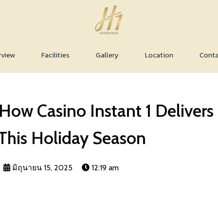
rview
Facilities
Gallery
Location
Conta
How Casino Instant 1 Delivers 
This Holiday Season
มิถุนายน 15, 2025
12:19 am