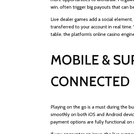
win, often trigger big payouts that can b
Live dealer games add a social element, 
transferred to your account in real time. 
table, the platform’s online casino engin
MOBILE & SU
CONNECTED 
Playing on the go is a must during the bu
smoothly on both iOS and Android device
payment options are fully functional on