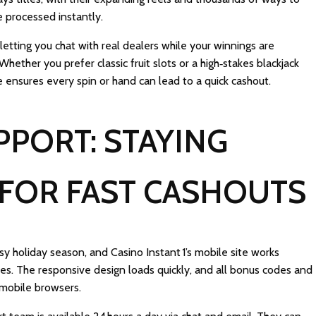
e processed instantly.
letting you chat with real dealers while your winnings are
Whether you prefer classic fruit slots or a high‑stakes blackjack
e ensures every spin or hand can lead to a quick cashout.
PPORT: STAYING
FOR FAST CASHOUTS
sy holiday season, and Casino Instant 1’s mobile site works
s. The responsive design loads quickly, and all bonus codes and
 mobile browsers.