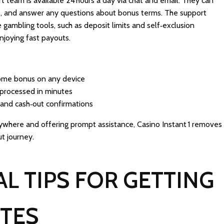
rt team is available 24 hours a day via chat and email. They can
ls, and answer any questions about bonus terms. The support
 gambling tools, such as deposit limits and self‑exclusion
njoying fast payouts.
ome bonus on any device
 processed in minutes
 and cash‑out confirmations
ywhere and offering prompt assistance, Casino Instant 1 removes
t journey.
AL TIPS FOR GETTING
UTES