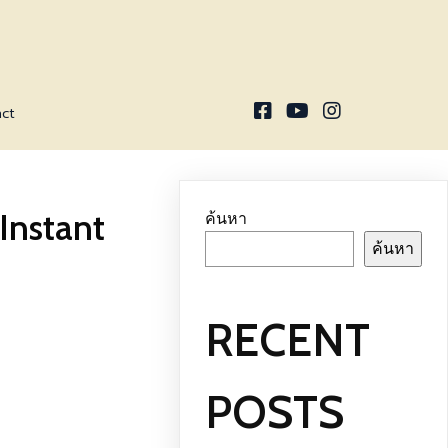
ct
Instant
ค้นหา
ค้นหา
RECENT
POSTS