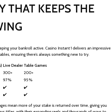
Y THAT KEEPS THE
WING
eping your bankroll active. Casino Instant 1 delivers an impressive
tables, ensuring there’s always something new to try.
s)
Live Dealer
Table Games
300+
200+
97 %
95 %
✔️
✔️
✔️
✔️
ages mean more of your stake is returned over time, giving you
s titles, with their expanding reels and thousands of ways to