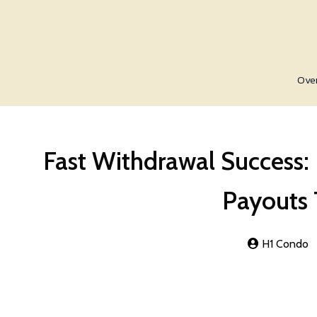
Ove
Fast Withdrawal Success: 
Payouts 
H1 Condo