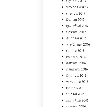
มิถุนายน 2017
พฤษภาคม 2017
เมษายน 2017
มีนาคม 2017
กุมภาพันธ์ 2017
มกราคม 2017
ธันวาคม 2016
พฤศจิกายน 2016
ตุลาคม 2016
กันยายน 2016
สิงหาคม 2016
กรกฎาคม 2016
มิถุนายน 2016
พฤษภาคม 2016
เมษายน 2016
มีนาคม 2016
กุมภาพันธ์ 2016
มกราคม 2016