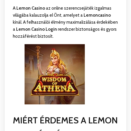
A
Lemon Casino
az online szerencsejáték izgalmas
világába kalauzolja el Önt, amelyet a
Lemoncasino
kínál. A felhasználói élmény maximalizálása érdekében
a
Lemon Casino Login
rendszer biztonságos és gyors
hozzáférést biztosít.
MIÉRT ÉRDEMES A LEMON