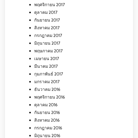
พฤศจิกายน 2017
ตุลาคม 2017
กันยายน 2017
สิงหาคม 2017
กรกฎาคม 2017
มิถุนายน 2017
พฤษภาคม 2017
เมษายน 2017
มีนาคม 2017
กุมภาพันธ์ 2017
มกราคม 2017
ธันวาคม 2016
พฤศจิกายน 2016
ตุลาคม 2016
กันยายน 2016
สิงหาคม 2016
กรกฎาคม 2016
มิถุนายน 2016