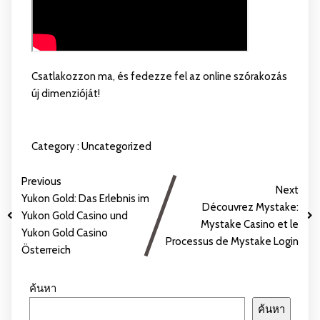
Csatlakozzon ma, és fedezze fel az online szórakozás
új dimenzióját!
Category :
Uncategorized
Previous
Next
Yukon Gold: Das Erlebnis im
Découvrez Mystake:
Yukon Gold Casino und
Mystake Casino et le
Yukon Gold Casino
Processus de Mystake Login
Österreich
ค้นหา
ค้นหา