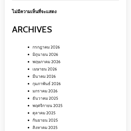
ไม่มีความเห็นที่จะแสดง
ARCHIVES
กรกฎาคม 2026
มิถุนายน 2026
พฤษภาคม 2026
เมษายน 2026
มีนาคม 2026
กุมภาพันธ์ 2026
มกราคม 2026
ธันวาคม 2025
พฤศจิกายน 2025
ตุลาคม 2025
กันยายน 2025
สิงหาคม 2025