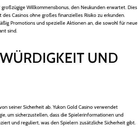
er großzügige Willkommensbonus, den Neukunden erwartet. Dies
lt des Casinos ohne großes finanzielles Risiko zu erkunden.
äßig Promotions und spezielle Aktionen an, die sowohl für neue
ant sind.
WÜRDIGKEIT UND
von seiner Sicherheit ab. Yukon Gold Casino verwendet
e, um sicherzustellen, dass die Spielerinformationen und
ziert und reguliert, was den Spielern zusätzliche Sicherheit gibt.