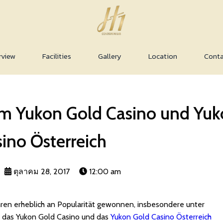
rview
Facilities
Gallery
Location
Conta
 im Yukon Gold Casino und Yu
ino Österreich
ตุลาคม 28, 2017
12:00 am
hren erheblich an Popularität gewonnen, insbesondere unter
t das Yukon Gold Casino und das
Yukon Gold Casino Österreich