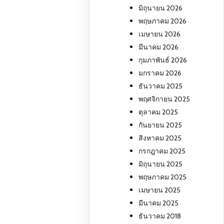
มิถุนายน 2026
พฤษภาคม 2026
เมษายน 2026
มีนาคม 2026
กุมภาพันธ์ 2026
มกราคม 2026
ธันวาคม 2025
พฤศจิกายน 2025
ตุลาคม 2025
กันยายน 2025
สิงหาคม 2025
กรกฎาคม 2025
มิถุนายน 2025
พฤษภาคม 2025
เมษายน 2025
มีนาคม 2025
ธันวาคม 2018