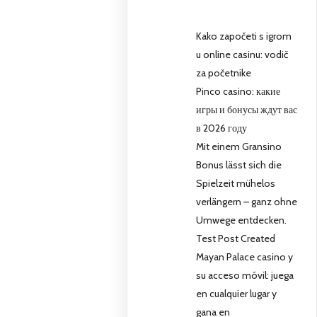
Kako započeti s igrom
u online casinu: vodič
za početnike
Pinco casino: какие
игры и бонусы ждут вас
в 2026 году
Mit einem Gransino
Bonus lässt sich die
Spielzeit mühelos
verlängern – ganz ohne
Umwege entdecken.
Test Post Created
Mayan Palace casino y
su acceso móvil: juega
en cualquier lugar y
gana en