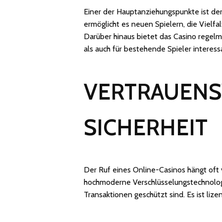
Einer der Hauptanziehungspunkte ist d
ermöglicht es neuen Spielern, die Vielfa
Darüber hinaus bietet das Casino regelm
als auch für bestehende Spieler interess
VERTRAUENS
SICHERHEIT
Der Ruf eines Online-Casinos hängt oft 
hochmoderne Verschlüsselungstechnologi
Transaktionen geschützt sind. Es ist lizen