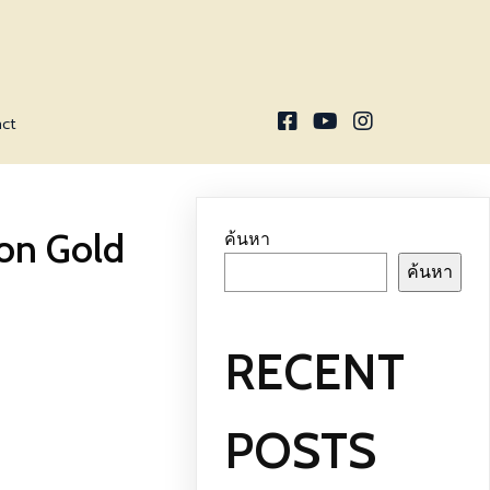
ct
kon Gold
ค้นหา
ค้นหา
RECENT
POSTS