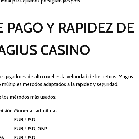
deal para quienes persiguen jackpots.
 PAGO Y RAPIDEZ DE
AGIUS CASINO
 jugadores de alto nivel es la velocidad de los retiros. Magius
 múltiples métodos adaptados a la rapidez y seguridad.
de los métodos más usados:
isión
Monedas admitidas
%
EUR, USD
%
EUR, USD, GBP
 %
EUR, USD