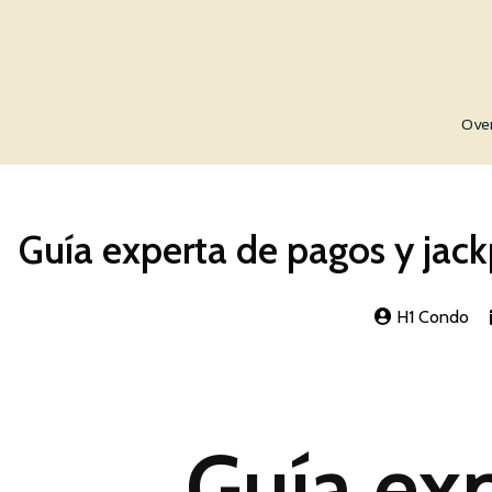
Ove
Guía experta de pagos y jack
H1 Condo
Guía ex