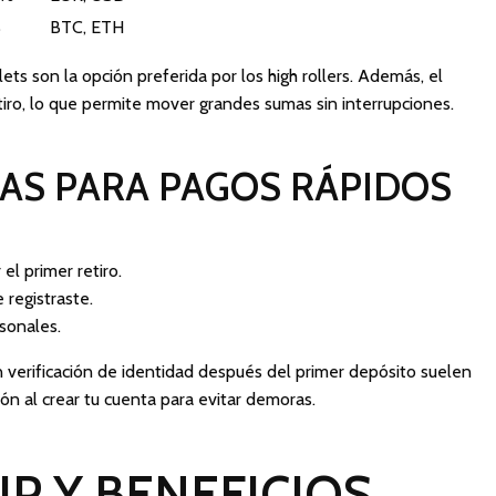
%
BTC, ETH
ts son la opción preferida por los high rollers. Además, el
iro, lo que permite mover grandes sumas sin interrupciones.
AS PARA PAGOS RÁPIDOS
 el primer retiro.
 registraste.
sonales.
n verificación de identidad después del primer depósito suelen
ción al crear tu cuenta para evitar demoras.
P Y BENEFICIOS