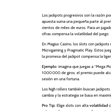
Los jackpots progresivos son la razón por
apuesta suma una pequeña parte al pre
cientos de miles de euros. Para un jugado
cifras compensa la volatilidad del juego.
En Magius Casino, los slots con jackpo
Microgaming y Pragmatic Play. Estos jue
la promesa del jackpot compensa la liger
Ejemplo:
imagina que juegas a “Mega Moo
1 000 000 de giros, el premio puede alc
sesión en una fortuna.
Los high rollers también buscan jackpots
cambia y la estrategia se basa en maximi
Pro Tip:
Elige slots con alta
volatilidad
c