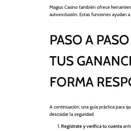
Magius Casino también ofrece herramien
autoexclusión. Estas funciones ayudan a 
PASO A PASO
TUS GANANCI
FORMA RESP
A continuación, una guía práctica para q
descuidar la seguridad.
Regístrate y verifica tu cuenta
ante