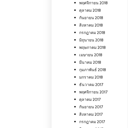
พฤศจิกายน 2018
ตุลาคม 2018
กันยายน 2018
สิงหาคม 2018
กรกฎาคม 2018
มิถุนายน 2018
พฤษภาคม 2018
เมษายน 2018
มีนาคม 2018
กุมภาพันธ์ 2018
มกราคม 2018
ธันวาคม 2017
พฤศจิกายน 2017
ตุลาคม 2017
กันยายน 2017
สิงหาคม 2017
กรกฎาคม 2017