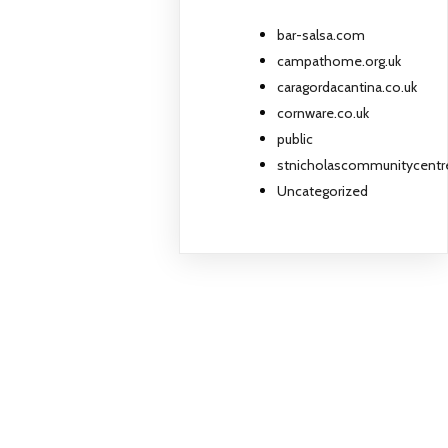
bar-salsa.com
campathome.org.uk
caragordacantina.co.uk
cornware.co.uk
public
stnicholascommunitycentre
Uncategorized