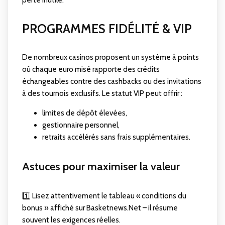
PROGRAMMES FIDÉLITÉ & VIP
De nombreux casinos proposent un système à points
où chaque euro misé rapporte des crédits
échangeables contre des cashbacks ou des invitations
à des tournois exclusifs. Le statut VIP peut offrir :
limites de dépôt élevées,
gestionnaire personnel,
retraits accélérés sans frais supplémentaires.
Astuces pour maximiser la valeur
1️⃣ Lisez attentivement le tableau « conditions du
bonus » affiché sur Basketnews.Net – il résume
souvent les exigences réelles.