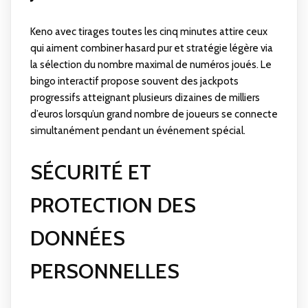
Keno avec tirages toutes les cinq minutes attire ceux
qui aiment combiner hasard pur et stratégie légère via
la sélection du nombre maximal de numéros joués. Le
bingo interactif propose souvent des jackpots
progressifs atteignant plusieurs dizaines de milliers
d’euros lorsqu’un grand nombre de joueurs se connecte
simultanément pendant un événement spécial.
SÉCURITÉ ET
PROTECTION DES
DONNÉES
PERSONNELLES