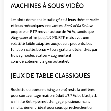
MACHINES À SOUS VIDÉO
Les slots dominent le trafic grâce à leurs thèmes variés
et leurs mécaniques innovantes.
Book of Ra Deluxe
propose un RTP moyen autour de 96 %, tandis que
Mega Joker
offre jusqu’à 99 % RTP mais avec une
volatilité faible adaptée aux joueurs prudents. Les
fonctionnalités bonus – tours gratuits déclenchés par
trois symboles scatter – augmentent
considérablement le gain potentiel.
JEUX DE TABLE CLASSIQUES
Roulette européenne (single zero) reste la préférée
pour son avantage maison réduit à 2,7 %. Le blackjack
« Infinite Bet » permet d’engager plusieurs mains
simultanément ; idéal pour ceux qui recherchent un