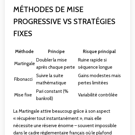
MÉTHODES DE MISE
PROGRESSIVE VS STRATÉGIES
FIXES
Méthode
Principe
Risque principal
Doubler la mise
Ruine rapide si
Martingale
après chaque perte
séquence longue
Suivre la suite
Gains modestes mais
Fibonacci
mathématique
pertes limitées
Pari constant (%
Mise fixe
Variabilité contrôlée
bankroll)
La Martingale attire beaucoup grâce à son aspect
« récupérer tout instantanément », mais elle
nécessite une réserve énorme – souvent impossible
dans le cadre réglementaire français où le plafond