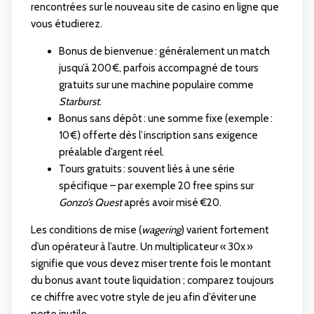
rencontrées sur le nouveau site de casino en ligne que
vous étudierez.
Bonus de bienvenue : généralement un match
jusqu’à 200 €, parfois accompagné de tours
gratuits sur une machine populaire comme
Starburst
.
Bonus sans dépôt : une somme fixe (exemple :
10 €) offerte dès l’inscription sans exigence
préalable d’argent réel.
Tours gratuits : souvent liés à une série
spécifique – par exemple 20 free spins sur
Gonzo’s Quest
après avoir misé €20.
Les conditions de mise (
wagering
) varient fortement
d’un opérateur à l’autre. Un multiplicateur « 30x »
signifie que vous devez miser trente fois le montant
du bonus avant toute liquidation ; comparez toujours
ce chiffre avec votre style de jeu afin d’éviter une
perte inutile.