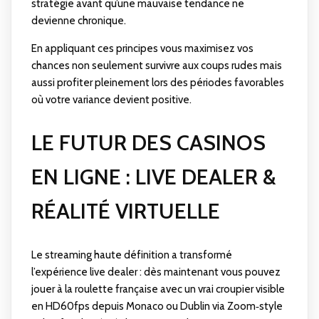
stratégie avant qu’une mauvaise tendance ne
devienne chronique.
En appliquant ces principes vous maximisez vos
chances non seulement survivre aux coups rudes mais
aussi profiter pleinement lors des périodes favorables
où votre variance devient positive.
LE FUTUR DES CASINOS
EN LIGNE : LIVE DEALER &
RÉALITÉ VIRTUELLE
Le streaming haute définition a transformé
l’expérience live dealer : dès maintenant vous pouvez
jouer à la roulette française avec un vrai croupier visible
en HD60fps depuis Monaco ou Dublin via Zoom‑style