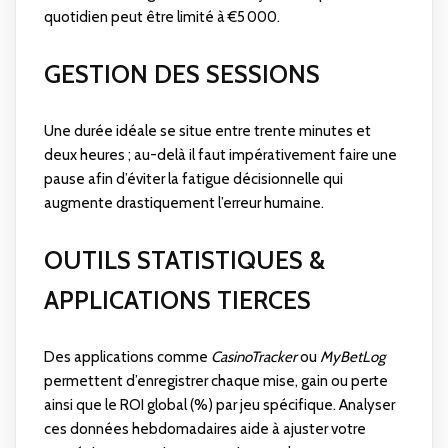
quotidien peut être limité à €5 000.
GESTION DES SESSIONS
Une durée idéale se situe entre trente minutes et
deux heures ; au-delà il faut impérativement faire une
pause afin d’éviter la fatigue décisionnelle qui
augmente drastiquement l’erreur humaine.
OUTILS STATISTIQUES &
APPLICATIONS TIERCES
Des applications comme
CasinoTracker
ou
MyBetLog
permettent d’enregistrer chaque mise, gain ou perte
ainsi que le ROI global (%) par jeu spécifique. Analyser
ces données hebdomadaires aide à ajuster votre