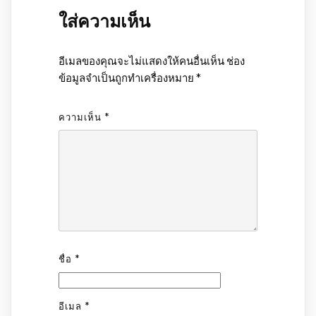
ใส่ความเห็น
อีเมลของคุณจะไม่แสดงให้คนอื่นเห็น
ช่อง
ข้อมูลจำเป็นถูกทำเครื่องหมาย
*
ความเห็น
*
ชื่อ
*
อีเมล
*