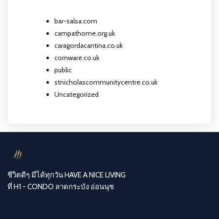
bar-salsa.com
campathome.org.uk
caragordacantina.co.uk
cornware.co.uk
public
stnicholascommunitycentre.co.uk
Uncategorized
ชีวิตดีๆ มีได้ทุกวัน HAVE A NICE LIVING
ที่ H1 - CONDO ลาดกระบัง อ่อนนุช