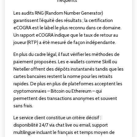
fréquents
Les audits RNG (Random Number Generator)
garantissent l’équité des résultats ; la certification
eCOGRA est le label le plus reconnu dans ce domaine.
Un rapport eCOGRA indique que le taux de retour au
joueur (RTP) a été mesuré de façon indépendante.
En plus du cadre légal, il faut vérifier les méthodes de
paiement proposées. Les e‑wallets comme Skrill ou
Neteller offrent des dépôts instantanés tandis que les
cartes bancaires restent la norme pour les retraits
rapides. De plus en plus de plateformes acceptent les
cryptomonnaies – Bitcoin ou Ethereum – qui
permettent des transactions anonymes et souvent
sans frais.
Le service client constitue un critère décisif :
disponibilité 24/7 via chat live ou email, support
multilingue incluant le français et temps moyen de