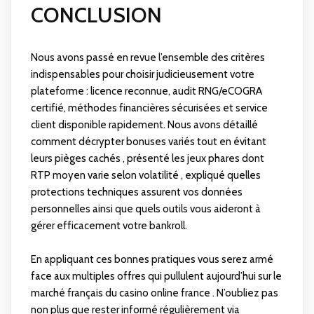
CONCLUSION
Nous avons passé en revue l’ensemble des critères
indispensables pour choisir judicieusement votre
plateforme : licence reconnue, audit RNG/eCOGRA
certifié, méthodes financières sécurisées et service
client disponible rapidement. Nous avons détaillé
comment décrypter bonuses variés tout en évitant
leurs pièges cachés , présenté les jeux phares dont
RTP moyen varie selon volatilité , expliqué quelles
protections techniques assurent vos données
personnelles ainsi que quels outils vous aideront à
gérer efficacement votre bankroll.
En appliquant ces bonnes pratiques vous serez armé
face aux multiples offres qui pullulent aujourd’hui sur le
marché français du casino online france . N’oubliez pas
non plus que rester informé régulièrement via