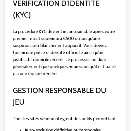
VÉRIFICATION D’IDENTITÉ
(KYC)
La procédure KYC devient incontournable après votre
premier retrait supérieur à €500 ou lorsqu’une
suspicion anti‑blanchiment apparaît. Vous devrez
fournir une pièce d’identité officielle ainsi qu’un
justificatif domicile récent ; ce processus ne dure
généralement que quelques heures lorsqu’il est traité
par une équipe dédiée.
GESTION RESPONSABLE DU
JEU
Tous les sites sérieux intègrent des outils permettant :
Auto‑exclusion définitive ou temporaire,