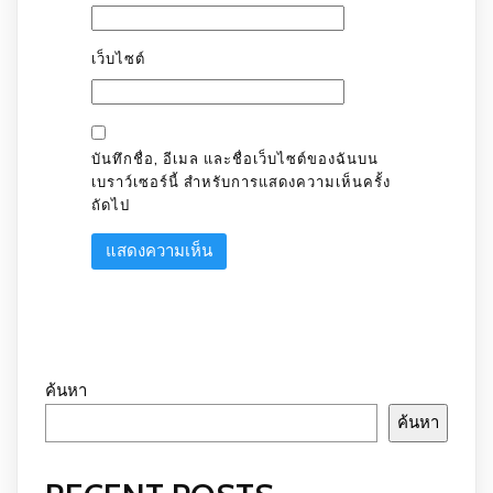
เว็บไซต์
บันทึกชื่อ, อีเมล และชื่อเว็บไซต์ของฉันบน
เบราว์เซอร์นี้ สำหรับการแสดงความเห็นครั้ง
ถัดไป
ค้นหา
ค้นหา