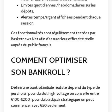
Limites quotidiennes / hebdomadaires sur les
dépôts,
Alertes temps/argent affichées pendant chaque
session,
Ces fonctionnalités sont régulièrement testées par
Basketnews.Net afin d’assurer leur efficacité réelle
auprès du public français.
COMMENT OPTIMISER
SON BANKROLL ?
Définir une bankroll initiale réaliste dépend du type de
jeu choisi : pour du slot high‑voltage on conseille entre
€100‑€200 ; pour du blackjack stratégique on peut
commencer avec €50 seulement.