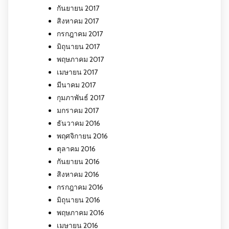
กันยายน 2017
สิงหาคม 2017
กรกฎาคม 2017
มิถุนายน 2017
พฤษภาคม 2017
เมษายน 2017
มีนาคม 2017
กุมภาพันธ์ 2017
มกราคม 2017
ธันวาคม 2016
พฤศจิกายน 2016
ตุลาคม 2016
กันยายน 2016
สิงหาคม 2016
กรกฎาคม 2016
มิถุนายน 2016
พฤษภาคม 2016
เมษายน 2016