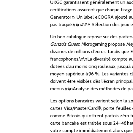
UKGC garantissent généralement un aud
certifications assurent que chaque tirag
Generator ». Un label eCOGRA ajouté aux
pas truqué.\n\n### Sélection des jeux e
Un bon catalogue repose sur des partena
Gonzo’s Quest
, Microgaming propose
Me
dizaines de millions d’euros, tandis que 
francophones.\n\nLa diversité compte au
dotées d’au moins cinq rouleaux, jusqu’à
moyen supérieur à 96 %. Les variantes c
doivent être visibles dès l’écran princip
menus.\n\nAnalyse des méthodes de pai
Les options bancaires varient selon la z
cartes Visa/MasterCard®, porte‑feuilles 
comme Bitcoin qui offrent parfois zéro f
carte bancaire est traitée sous 24–48 he
votre compte immédiatement alors que 