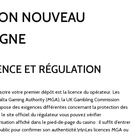
 BON NOUVEAU
IGNE
CENCE ET RÉGULATION
nscrire votre premier dépôt est la licence du opérateur. Les
a Malta Gaming Authority (MGA), la UK Gambling Commission
pose des exigences différentes concernant la protection des
 le site officiel du régulateur vous pouvez vérifier
sation affiché dans le pied‑de‑page du casino : il suffit d’entrer
ublic pour confirmer son authenticité.\n\nLes licences MGA ou