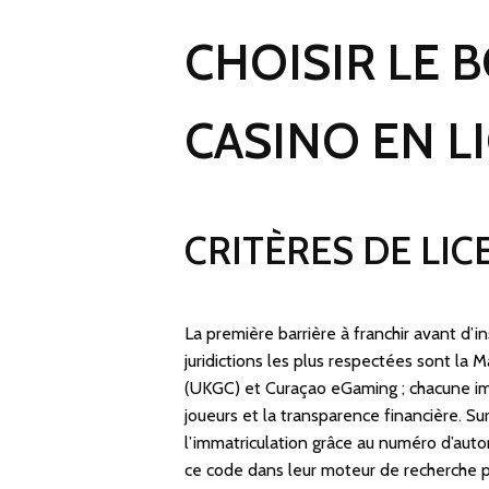
CHOISIR LE
CASINO EN L
CRITÈRES DE LI
La première barrière à franchir avant d’i
juridictions les plus respectées sont l
(UKGC) et Curaçao eGaming ; chacune im
joueurs et la transparence financière. Sur
l’immatriculation grâce au numéro d’autori
ce code dans leur moteur de recherche p