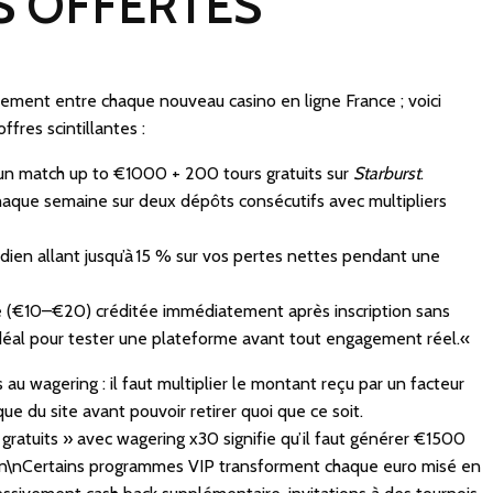
 OFFERTES
ement entre chaque nouveau casino en ligne France ; voici
fres scintillantes :
n match up to €1000 + 200 tours gratuits sur
Starburst
.
aque semaine sur deux dépôts consécutifs avec multipliers
en allant jusqu’à 15 % sur vos pertes nettes pendant une
(€10–€20) créditée immédiatement après inscription sans
 idéal pour tester une plateforme avant tout engagement réel.«
 au wagering : il faut multiplier le montant reçu par un facteur
ue du site avant pouvoir retirer quoi que ce soit.
ratuits » avec wagering x30 signifie qu’il faut générer €1500
.\n\nCertains programmes VIP transforment chaque euro misé en