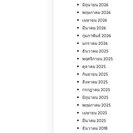
มิถุนายน 2026
พฤษภาคม 2026
เมษายน 2026
มีนาคม 2026
กุมภาพันธ์ 2026
มกราคม 2026
ธันวาคม 2025
พฤศจิกายน 2025
ตุลาคม 2025
กันยายน 2025
สิงหาคม 2025
กรกฎาคม 2025
มิถุนายน 2025
พฤษภาคม 2025
เมษายน 2025
มีนาคม 2025
ธันวาคม 2018