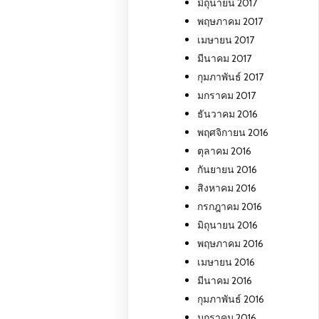
มิถุนายน 2017
พฤษภาคม 2017
เมษายน 2017
มีนาคม 2017
กุมภาพันธ์ 2017
มกราคม 2017
ธันวาคม 2016
พฤศจิกายน 2016
ตุลาคม 2016
กันยายน 2016
สิงหาคม 2016
กรกฎาคม 2016
มิถุนายน 2016
พฤษภาคม 2016
เมษายน 2016
มีนาคม 2016
กุมภาพันธ์ 2016
มกราคม 2016