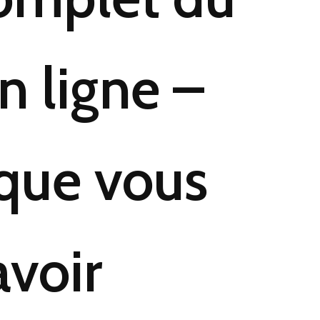
n ligne –
 que vous
avoir