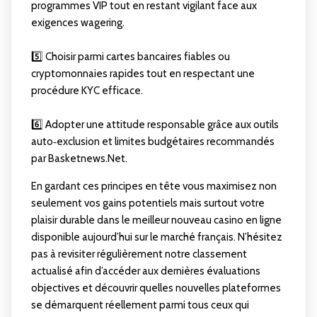
programmes VIP tout en restant vigilant face aux
exigences wagering.
5️⃣ Choisir parmi cartes bancaires fiables ou
cryptomonnaies rapides tout en respectant une
procédure KYC efficace.
6️⃣ Adopter une attitude responsable grâce aux outils
auto‑exclusion et limites budgétaires recommandés
par Basketnews.Net.
En gardant ces principes en tête vous maximisez non
seulement vos gains potentiels mais surtout votre
plaisir durable dans le meilleur nouveau casino en ligne
disponible aujourd’hui sur le marché français. N’hésitez
pas à revisiter régulièrement notre classement
actualisé afin d’accéder aux dernières évaluations
objectives et découvrir quelles nouvelles plateformes
se démarquent réellement parmi tous ceux qui