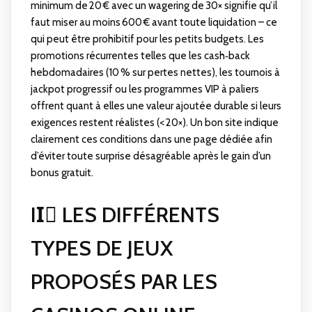
minimum de 20 € avec un wagering de 30× signifie qu’il
faut miser au moins 600 € avant toute liquidation – ce
qui peut être prohibitif pour les petits budgets. Les
promotions récurrentes telles que les cash‑back
hebdomadaires (10 % sur pertes nettes), les tournois à
jackpot progressif ou les programmes VIP à paliers
offrent quant à elles une valeur ajoutée durable si leurs
exigences restent réalistes (< 20×). Un bon site indique
clairement ces conditions dans une page dédiée afin
d’éviter toute surprise désagréable après le gain d’un
bonus gratuit.
II️⃣ LES DIFFÉRENTS
TYPES DE JEUX
PROPOSÉS PAR LES