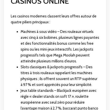
CASINOS ONLINE
Les casinos modernes classent leurs offres autour de
quatre piliers principaux :
Machines à sous vidéo – Des rouleaux virtuels
avec cinq à six bobines, plusieurs lignes payantes
et des fonctionnalités bonus comme les free
spins ou les mini‑jeux interactifs. Les jackpots
progressifs tels que Mega Moolah peuvent
atteindre plusieurs millions d’euros.
Slots classiques & jackpots progressifs – Des
titres à trois rouleaux rappelant les machines
physiques ; ils offrent souvent un RTP supérieur
à 97 % et sont appréciés pour leur simplicité.
Jeux table standards – Blackjack européen avec
règle « dealer stands on soft 17 », roulette
européenne avec seul zéro pour réduire
l’avantage maison à 2,7 %, baccarat punto banco