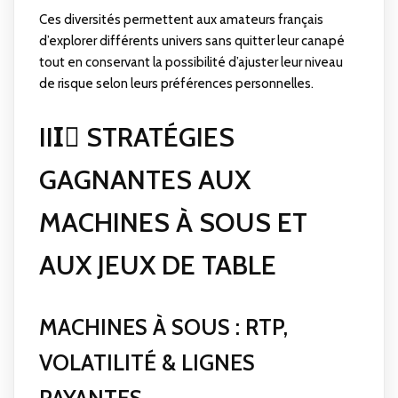
Ces diversités permettent aux amateurs français
d’explorer différents univers sans quitter leur canapé
tout en conservant la possibilité d’ajuster leur niveau
de risque selon leurs préférences personnelles.
III️⃣ STRATÉGIES
GAGNANTES AUX
MACHINES À SOUS ET
AUX JEUX DE TABLE
MACHINES À SOUS : RTP,
VOLATILITÉ & LIGNES
PAYANTES