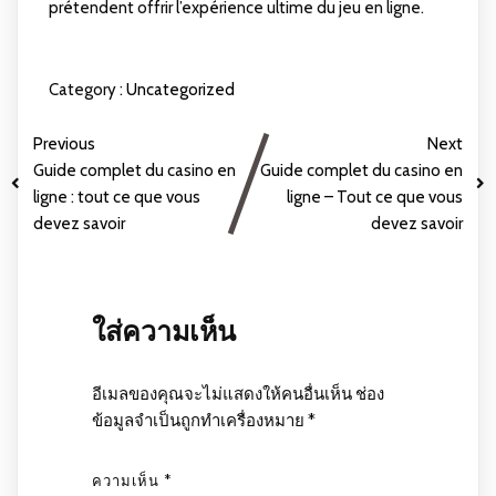
prétendent offrir l’expérience ultime du jeu en ligne.
Category :
Uncategorized
Previous
Next
Guide complet du casino en
Guide complet du casino en
ligne : tout ce que vous
ligne – Tout ce que vous
devez savoir
devez savoir
ใส่ความเห็น
อีเมลของคุณจะไม่แสดงให้คนอื่นเห็น
ช่อง
ข้อมูลจำเป็นถูกทำเครื่องหมาย
*
ความเห็น
*