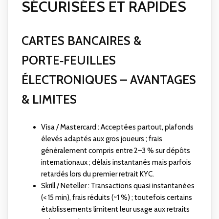
SÉCURISÉES ET RAPIDES
CARTES BANCAIRES &
PORTE‑FEUILLES
ÉLECTRONIQUES – AVANTAGES
& LIMITES
Visa / Mastercard : Acceptées partout, plafonds
élevés adaptés aux gros joueurs ; frais
généralement compris entre 2–3 % sur dépôts
internationaux ; délais instantanés mais parfois
retardés lors du premier retrait KYC.
Skrill / Neteller : Transactions quasi instantanées
(< 15 min), frais réduits (~1 %) ; toutefois certains
établissements limitent leur usage aux retraits