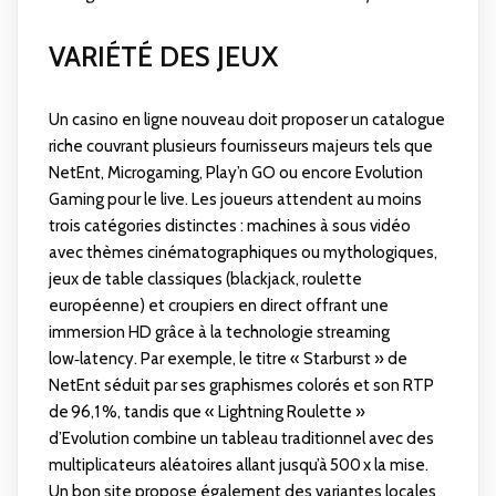
VARIÉTÉ DES JEUX
Un casino en ligne nouveau doit proposer un catalogue
riche couvrant plusieurs fournisseurs majeurs tels que
NetEnt, Microgaming, Play’n GO ou encore Evolution
Gaming pour le live. Les joueurs attendent au moins
trois catégories distinctes : machines à sous vidéo
avec thèmes cinématographiques ou mythologiques,
jeux de table classiques (blackjack, roulette
européenne) et croupiers en direct offrant une
immersion HD grâce à la technologie streaming
low‑latency. Par exemple, le titre « Starburst » de
NetEnt séduit par ses graphismes colorés et son RTP
de 96,1 %, tandis que « Lightning Roulette »
d’Evolution combine un tableau traditionnel avec des
multiplicateurs aléatoires allant jusqu’à 500 x la mise.
Un bon site propose également des variantes locales