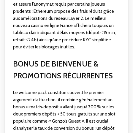
et assure l’anonymat requis par certains joueurs
prudents ; Ethereum propose des frais réduits grâce
aux améliorations du réseau Layer‑2. Le meilleur
nouveau casino en ligne France affichera toujours un
tableau clair indiquant délais moyens (dépot ≤ 15 min,
retrait ≤ 24 h) ainsi qu’une procédure KYC simplifiée
pour éviter les blocages inutiles.
BONUS DE BIENVENUE &
PROMOTIONS RÉCURRENTES
Le welcome pack constitue souvent le premier
argument d’attraction : il combine généralement un
bonus « match‑deposit » allant jusqu’à 200 % sur les
deux premiers dépôts + 50 tours gratuits sur une slot
populaire comme « Gonzo’s Quest ». Il est crucial
d’analyser le taux de conversion du bonus : un dépôt