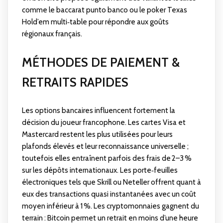
comme le baccarat punto banco ou le poker Texas
Hold’em multi‑table pour répondre aux goûts
régionaux français.
MÉTHODES DE PAIEMENT &
RETRAITS RAPIDES
Les options bancaires influencent fortement la
décision du joueur francophone. Les cartes Visa et
Mastercard restent les plus utilisées pour leurs
plafonds élevés et leur reconnaissance universelle ;
toutefois elles entraînent parfois des frais de 2–3 %
sur les dépôts internationaux. Les porte‑feuilles
électroniques tels que Skrill ou Neteller offrent quant à
eux des transactions quasi instantanées avec un coût
moyen inférieur à 1 %. Les cryptomonnaies gagnent du
terrain : Bitcoin permet un retrait en moins d’une heure