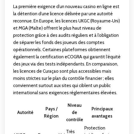
La première exigence d’un nouveau casino en ligne est
la détention d’une licence délivrée par une autorité
reconnue. En Europe, les licences UKGC (Royaume‑Uni)
et MGA (Malte) offrent le plus haut niveau de
protection grâce à des audits réguliers et à l’obligation
de séparer les fonds des joueurs des comptes
opérationnels. Certaines plateformes obtiennent
également la certification eCOGRA qui garantit l’équité
des jeux via des tests indépendants. En comparaison,
les licences de Curaçao sont plus accessibles mais
moins strictes sur le plan du contrôle financier ; elles
conviennent surtout aux sites qui ciblent un public
international sans exigences réglementaires élevées.
Niveau
Pays /
Principaux
Autorité
de
Région
avantages
contrôle
Protection
Très