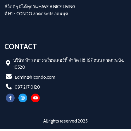
ชีวิตดีๆ มีได้ทุกวัน HAVE A NICE LIVING
ที่ H1 - CONDO ลาดกระบัง อ่อนนุช
CONTACT
บริษัท ห้าว หยาง พร็อพเพอร์ตี้ จำกัด 118 167 ถนน ลาดกระบัง,
10520
admin@h1condo.com
097 217 0120
All rights reserved 2025