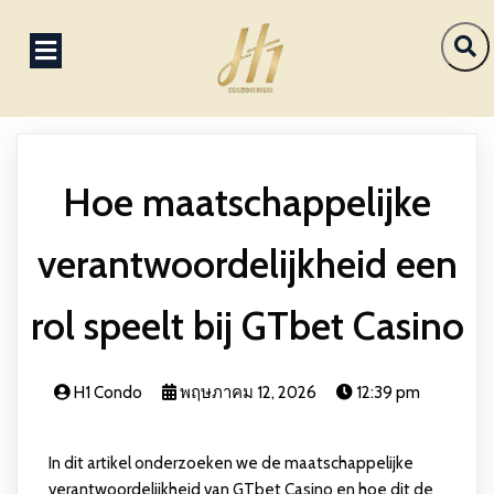
Hoe maatschappelijke
verantwoordelijkheid een
rol speelt bij GTbet Casino
H1 Condo
พฤษภาคม 12, 2026
12:39 pm
In dit artikel onderzoeken we de maatschappelijke
verantwoordelijkheid van GTbet Casino en hoe dit de