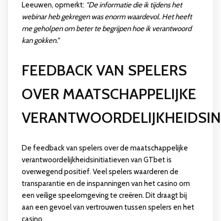
Leeuwen, opmerkt:
"De informatie die ik tijdens het
webinar heb gekregen was enorm waardevol. Het heeft
me geholpen om beter te begrijpen hoe ik verantwoord
kan gokken."
FEEDBACK VAN SPELERS
OVER MAATSCHAPPELIJKE
VERANTWOORDELIJKHEIDSINI
De feedback van spelers over de maatschappelijke
verantwoordelijkheidsinitiatieven van GTbet is
overwegend positief. Veel spelers waarderen de
transparantie en de inspanningen van het casino om
een veilige speelomgeving te creëren. Dit draagt bij
aan een gevoel van vertrouwen tussen spelers en het
casino.