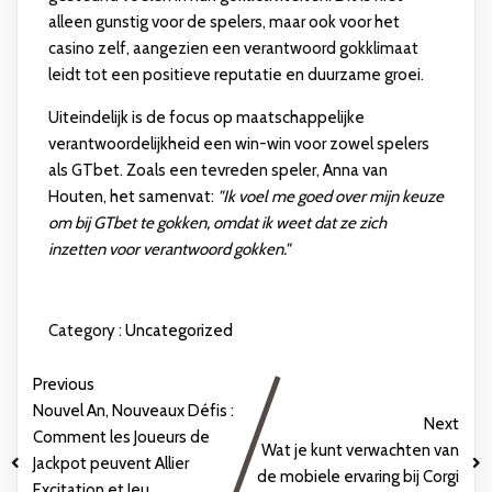
alleen gunstig voor de spelers, maar ook voor het
casino zelf, aangezien een verantwoord gokklimaat
leidt tot een positieve reputatie en duurzame groei.
Uiteindelijk is de focus op maatschappelijke
verantwoordelijkheid een win-win voor zowel spelers
als GTbet. Zoals een tevreden speler, Anna van
Houten, het samenvat:
"Ik voel me goed over mijn keuze
om bij GTbet te gokken, omdat ik weet dat ze zich
inzetten voor verantwoord gokken."
Category :
Uncategorized
Previous
Nouvel An, Nouveaux Défis :
Next
Comment les Joueurs de
Wat je kunt verwachten van
Jackpot peuvent Allier
de mobiele ervaring bij Corgi
Excitation et Jeu