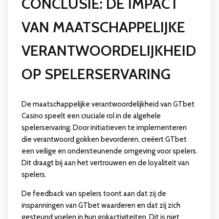
CONCLUSIE: DE IMPACT
VAN MAATSCHAPPELIJKE
VERANTWOORDELIJKHEID
OP SPELERSERVARING
De maatschappelijke verantwoordelijkheid van GTbet
Casino speelt een cruciale rol in de algehele
spelerservaring. Door initiatieven te implementeren
die verantwoord gokken bevorderen, creëert GTbet
een veilige en ondersteunende omgeving voor spelers.
Dit draagt bij aan het vertrouwen en de loyaliteit van
spelers.
De feedback van spelers toont aan dat zij de
inspanningen van GTbet waarderen en dat zij zich
gesteund voelen in hun gokactiviteiten. Dit is niet