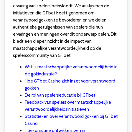
ervaring van spelers beïnvloedt. We analyseren de
initiatieven die GTbet heeft genomen om
verantwoord gokken te bevorderen en we delen
authentieke getuigenissen van spelers die hun
ervaringen en meningen over dit onderwerp delen. Dit
biedt een dieper inzicht in de impact van
maatschappelijke verantwoordelijkheid op de
spelerscommunity van GTbet.
Wat is maatschappelijke verantwoordelijkheid in
de gokindustrie?
Hoe GTbet Casino zich inzet voor verantwoord
gokken
De rol van spelerseducatie bij GTbet
Feedback van spelers over maatschappelijke
verantwoordelijkheidsinitiatieven
Statistieken over verantwoord gokken bij GTbet
Casino
Toekomstige ontwikkelingen in