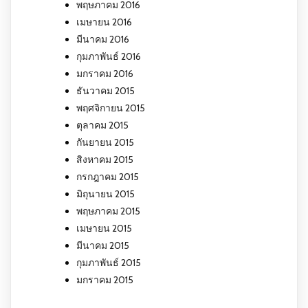
พฤษภาคม 2016
เมษายน 2016
มีนาคม 2016
กุมภาพันธ์ 2016
มกราคม 2016
ธันวาคม 2015
พฤศจิกายน 2015
ตุลาคม 2015
กันยายน 2015
สิงหาคม 2015
กรกฎาคม 2015
มิถุนายน 2015
พฤษภาคม 2015
เมษายน 2015
มีนาคม 2015
กุมภาพันธ์ 2015
มกราคม 2015