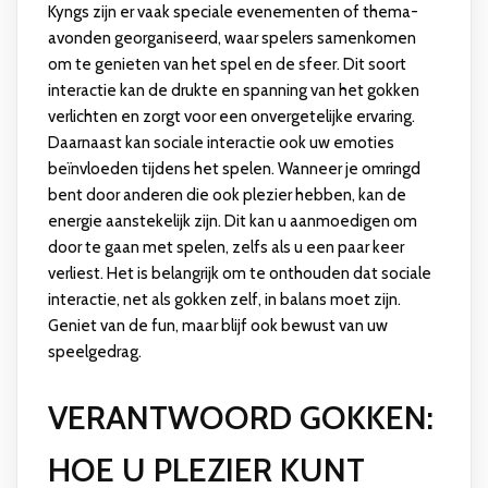
Kyngs zijn er vaak speciale evenementen of thema-
avonden georganiseerd, waar spelers samenkomen
om te genieten van het spel en de sfeer. Dit soort
interactie kan de drukte en spanning van het gokken
verlichten en zorgt voor een onvergetelijke ervaring.
Daarnaast kan sociale interactie ook uw emoties
beïnvloeden tijdens het spelen. Wanneer je omringd
bent door anderen die ook plezier hebben, kan de
energie aanstekelijk zijn. Dit kan u aanmoedigen om
door te gaan met spelen, zelfs als u een paar keer
verliest. Het is belangrijk om te onthouden dat sociale
interactie, net als gokken zelf, in balans moet zijn.
Geniet van de fun, maar blijf ook bewust van uw
speelgedrag.
VERANTWOORD GOKKEN:
HOE U PLEZIER KUNT