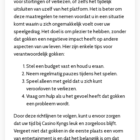
voor stortingen of verliezen, of zelfs het tijdelijk
uitsluiten van uzelf van het platform. Het is beter om
deze maatregelen te nemen voordat u in een situatie
komt waarin u zich ongemakkelijk voelt over uw
speelgedrag. Het doel is om plezier te hebben, zonder
dat gokken een negatieve impact heeft op andere
aspecten van uw leven. Hier zijn enkele tips voor
verantwoordelijk gokken:
Stel een budget vast en houd u eraan.
Neem regelmatig pauzes tijdens het spelen.
Speel alleen met geld dat u zich kunt
veroorloven te verliezen.
Vraag om hulp als u het gevoel heeft dat gokken
een probleem wordt.
Door deze richtlijnen te volgen, kunt u ervoor zorgen
dat uw tijd bij Casino Kyngs leuk en zorgeloos blijft.
Vergeet niet dat gokken in de eerste plaats een vorm
van entertainment is en dat het belangrijk is om dat