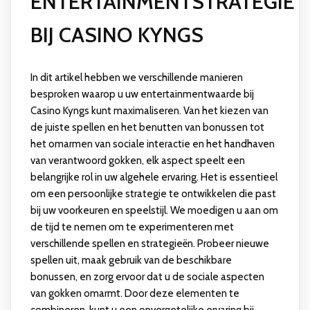
ENTERTAINMENTSTRATEGIE
BIJ CASINO KYNGS
In dit artikel hebben we verschillende manieren
besproken waarop u uw entertainmentwaarde bij
Casino Kyngs kunt maximaliseren. Van het kiezen van
de juiste spellen en het benutten van bonussen tot
het omarmen van sociale interactie en het handhaven
van verantwoord gokken, elk aspect speelt een
belangrijke rol in uw algehele ervaring. Het is essentieel
om een persoonlijke strategie te ontwikkelen die past
bij uw voorkeuren en speelstijl. We moedigen u aan om
de tijd te nemen om te experimenteren met
verschillende spellen en strategieën. Probeer nieuwe
spellen uit, maak gebruik van de beschikbare
bonussen, en zorg ervoor dat u de sociale aspecten
van gokken omarmt. Door deze elementen te