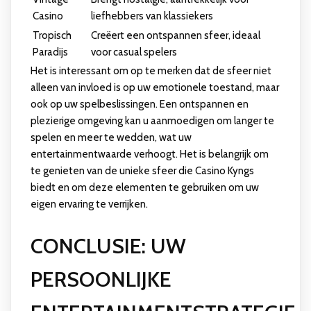
Casino
liefhebbers van klassiekers
Tropisch
Creëert een ontspannen sfeer, ideaal
Paradijs
voor casual spelers
Het is interessant om op te merken dat de sfeer niet
alleen van invloed is op uw emotionele toestand, maar
ook op uw spelbeslissingen. Een ontspannen en
plezierige omgeving kan u aanmoedigen om langer te
spelen en meer te wedden, wat uw
entertainmentwaarde verhoogt. Het is belangrijk om
te genieten van de unieke sfeer die Casino Kyngs
biedt en om deze elementen te gebruiken om uw
eigen ervaring te verrijken.
CONCLUSIE: UW
PERSOONLIJKE