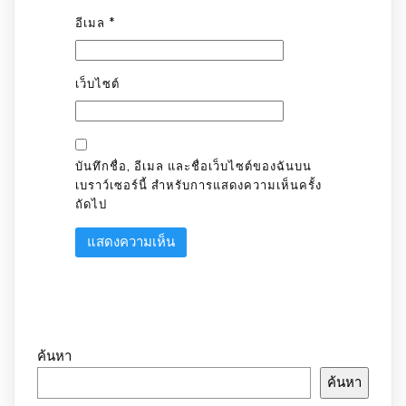
อีเมล
*
เว็บไซต์
บันทึกชื่อ, อีเมล และชื่อเว็บไซต์ของฉันบน
เบราว์เซอร์นี้ สำหรับการแสดงความเห็นครั้ง
ถัดไป
ค้นหา
ค้นหา