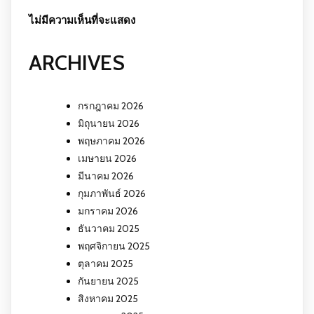
ไม่มีความเห็นที่จะแสดง
ARCHIVES
กรกฎาคม 2026
มิถุนายน 2026
พฤษภาคม 2026
เมษายน 2026
มีนาคม 2026
กุมภาพันธ์ 2026
มกราคม 2026
ธันวาคม 2025
พฤศจิกายน 2025
ตุลาคม 2025
กันยายน 2025
สิงหาคม 2025