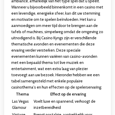
ambiance, afhankelijk van het type spel dat u speelt.
Wanneer u bijvoorbeeld binnenkomt in een casino met
een levendige, energieke sfeer, kan dit uw stemming
en motivatie om te spelen beïnvloeden. Het kan u
aanmoedigen om meer tijd door te brengen aan de
tafels of machines, simpelweg omdat de omgeving zo
uitnodigend is. Bij Casino Kyngs zijn er verschillende
thematische avonden en evenementen die deze
ervaring verder versterken. Deze speciale
evenementen kunnen variëren van casino-avonden
met een bepaald thema tot live muziek en
entertainment, wat een extra laag van plezier
toevoegt aan uw bezoek. Hieronder hebben we een
tabel samengesteld met enkele populaire
casinothema's en hun effecten op de spelerservaring:
Thema
Effect op de ervaring
Las Vegas
Voelt luxe en spannend, verhoogt de
Glamour
inzetbereidheid
Vintage
Brengt nostalgie, aantrekkelijk voor