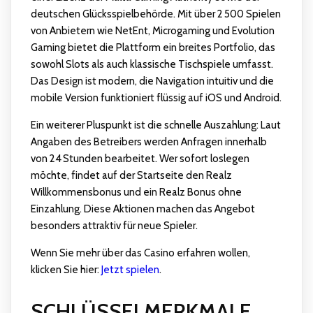
deutschen Glücksspielbehörde. Mit über 2 500 Spielen
von Anbietern wie NetEnt, Microgaming und Evolution
Gaming bietet die Plattform ein breites Portfolio, das
sowohl Slots als auch klassische Tischspiele umfasst.
Das Design ist modern, die Navigation intuitiv und die
mobile Version funktioniert flüssig auf iOS und Android.
Ein weiterer Pluspunkt ist die schnelle Auszahlung: Laut
Angaben des Betreibers werden Anfragen innerhalb
von 24 Stunden bearbeitet. Wer sofort loslegen
möchte, findet auf der Startseite den Realz
Willkommensbonus und ein Realz Bonus ohne
Einzahlung. Diese Aktionen machen das Angebot
besonders attraktiv für neue Spieler.
Wenn Sie mehr über das Casino erfahren wollen,
klicken Sie hier:
Jetzt spielen
.
SCHLÜSSELMERKMALE