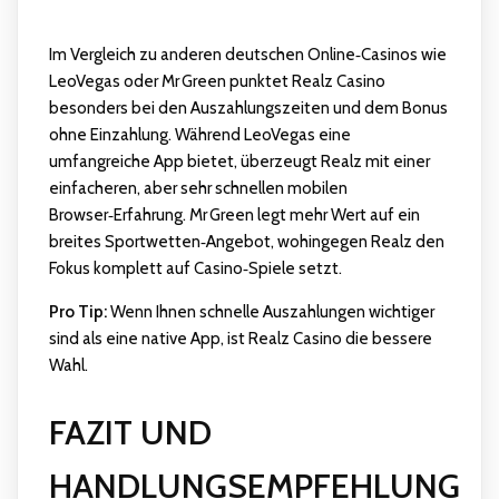
Im Vergleich zu anderen deutschen Online‑Casinos wie
LeoVegas oder Mr Green punktet Realz Casino
besonders bei den Auszahlungszeiten und dem Bonus
ohne Einzahlung. Während LeoVegas eine
umfangreiche App bietet, überzeugt Realz mit einer
einfacheren, aber sehr schnellen mobilen
Browser‑Erfahrung. Mr Green legt mehr Wert auf ein
breites Sportwetten‑Angebot, wohingegen Realz den
Fokus komplett auf Casino‑Spiele setzt.
Pro Tip:
Wenn Ihnen schnelle Auszahlungen wichtiger
sind als eine native App, ist Realz Casino die bessere
Wahl.
FAZIT UND
HANDLUNGSEMPFEHLUNG