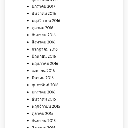
มกราคม 2017
ธันวาคม 2016
พฤศจิกายน 2016
ตุลาคม 2016
กันยายน 2016
สิงหาคม 2016
กรกฎาคม 2016
มิถุนายน 2016
พฤษภาคม 2016
เมษายน 2016
มีนาคม 2016
กุมภาพันธ์ 2016
มกราคม 2016
ธันวาคม 2015
พฤศจิกายน 2015
ตุลาคม 2015
กันยายน 2015
สิงหาคม 2015