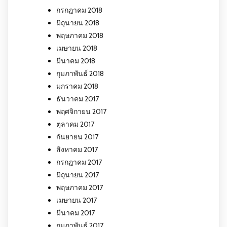
กรกฎาคม 2018
มิถุนายน 2018
พฤษภาคม 2018
เมษายน 2018
มีนาคม 2018
กุมภาพันธ์ 2018
มกราคม 2018
ธันวาคม 2017
พฤศจิกายน 2017
ตุลาคม 2017
กันยายน 2017
สิงหาคม 2017
กรกฎาคม 2017
มิถุนายน 2017
พฤษภาคม 2017
เมษายน 2017
มีนาคม 2017
กุมภาพันธ์ 2017