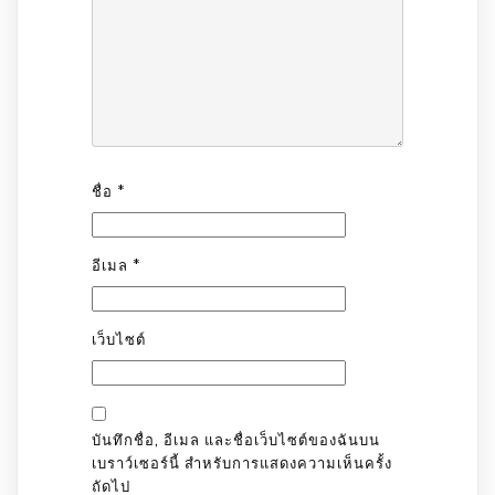
ชื่อ
*
อีเมล
*
เว็บไซต์
บันทึกชื่อ, อีเมล และชื่อเว็บไซต์ของฉันบน
เบราว์เซอร์นี้ สำหรับการแสดงความเห็นครั้ง
ถัดไป