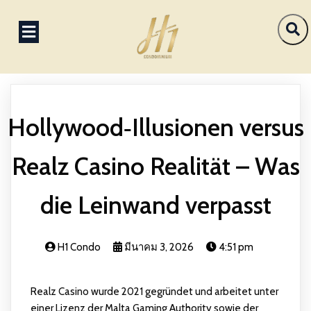
Hollywood‑Illusionen versus
Realz Casino Realität – Was
die Leinwand verpasst
H1 Condo
มีนาคม 3, 2026
4:51 pm
Realz Casino wurde 2021 gegründet und arbeitet unter
einer Lizenz der Malta Gaming Authority sowie der