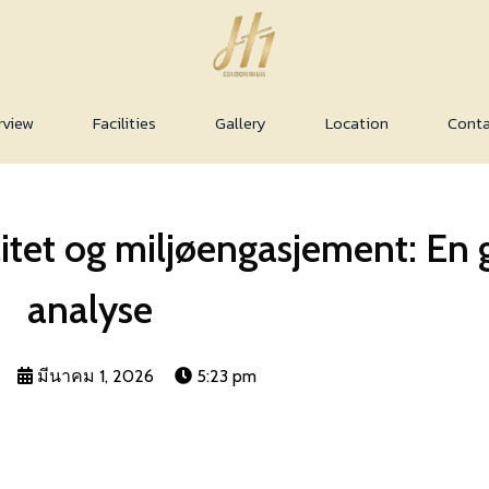
rview
Facilities
Gallery
Location
Conta
itet og miljøengasjement: En 
analyse
มีนาคม 1, 2026
5:23 pm