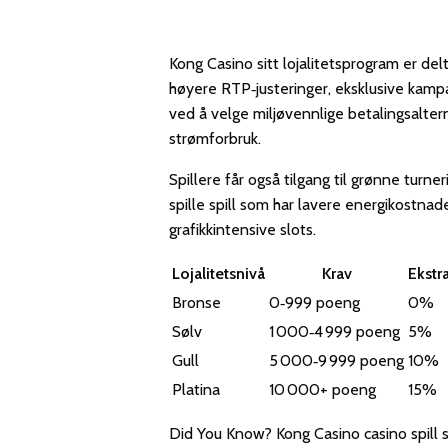
Kong Casino sitt lojalitetsprogram er delt 
høyere RTP‑justeringer, eksklusive kampa
ved å velge miljøvennlige betalingsalter
strømforbruk.
Spillere får også tilgang til grønne turn
spille spill som har lavere energikostnad
grafikkintensive slots.
Lojalitetsnivå
Krav
Ekstr
Bronse
0‑999 poeng
0%
Sølv
1 000‑4 999 poeng
5%
Gull
5 000‑9 999 poeng
10%
Platina
10 000+ poeng
15%
Did You Know? Kong Casino casino spill 