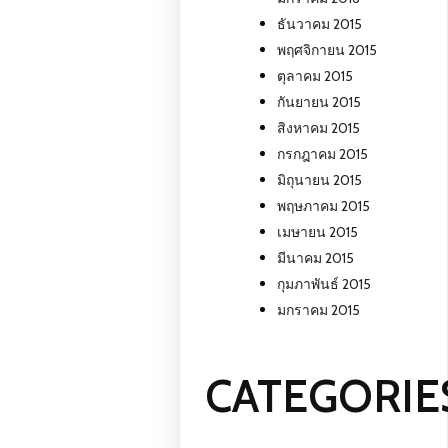
ธันวาคม 2015
พฤศจิกายน 2015
ตุลาคม 2015
กันยายน 2015
สิงหาคม 2015
กรกฎาคม 2015
มิถุนายน 2015
พฤษภาคม 2015
เมษายน 2015
มีนาคม 2015
กุมภาพันธ์ 2015
มกราคม 2015
CATEGORIE