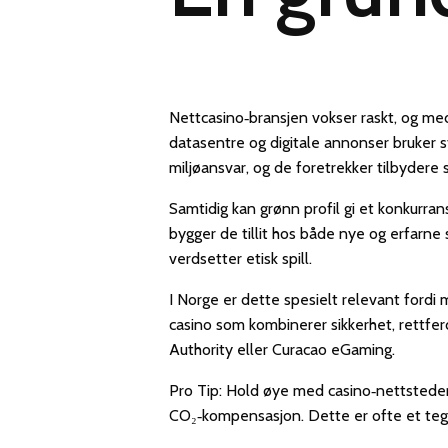
Nettcasino‑bransjen vokser raskt, og me
datasentre og digitale annonser bruker s
miljøansvar, og de foretrekker tilbydere 
Samtidig kan grønn profil gi et konkurrans
bygger de tillit hos både nye og erfarne 
verdsetter etisk spill.
I Norge er dette spesielt relevant fordi 
casino som kombinerer sikkerhet, rettferd
Authority eller Curacao eGaming.
Pro Tip: Hold øye med casino‑nettsteder 
CO₂‑kompensasjon. Dette er ofte et tegn