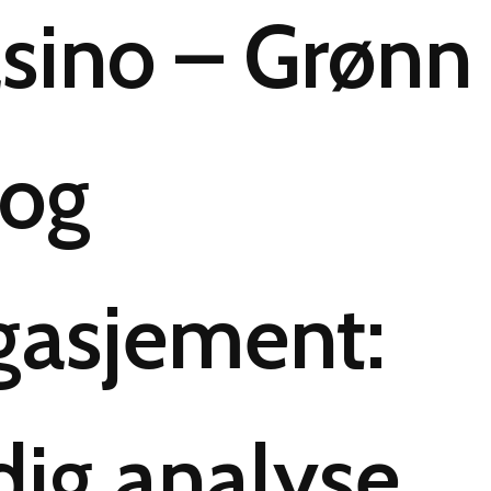
sino – Grønn
 og
gasjement:
dig analyse