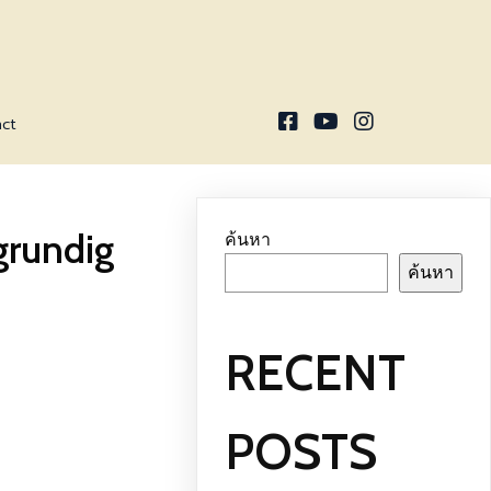
ct
grundig
ค้นหา
ค้นหา
RECENT
POSTS