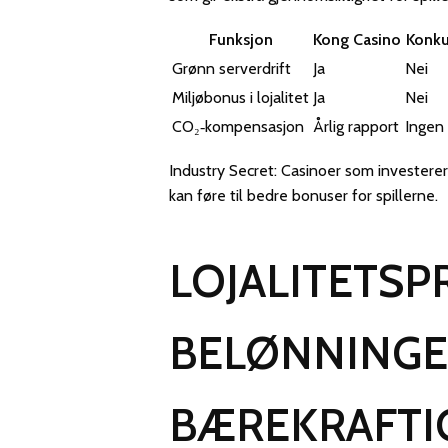
Funksjon
Kong Casino
Konku
Grønn serverdrift
Ja
Nei
Miljøbonus i lojalitet
Ja
Nei
CO₂‑kompensasjon
Årlig rapport
Ingen
Industry Secret: Casinoer som investerer
kan føre til bedre bonuser for spillerne.
LOJALITETS
BELØNNINGE
BÆREKRAFTIG