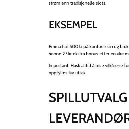
strøm enn tradisjonelle slots.
EKSEMPEL
Emma har 500 kr på kontoen sin og bruker
henne 25 kr ekstra bonus etter en uke me
Important: Husk alltid å lese vilkårene
oppfylles før uttak.
SPILLUTVALG
LEVERANDØ