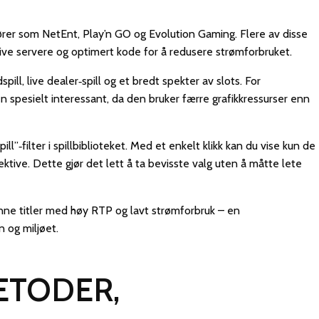
er som NetEnt, Play’n GO og Evolution Gaming. Flere av disse
ve servere og optimert kode for å redusere strømforbruket.
spill, live dealer‑spill og et bredt spekter av slots. For
en spesielt interessant, da den bruker færre grafikkressurser enn
ill”‑filter i spillbiblioteket. Med et enkelt klikk kan du vise kun de
ektive. Dette gjør det lett å ta bevisste valg uten å måtte lete
 finne titler med høy RTP og lavt strømforbruk – en
 og miljøet.
ETODER,