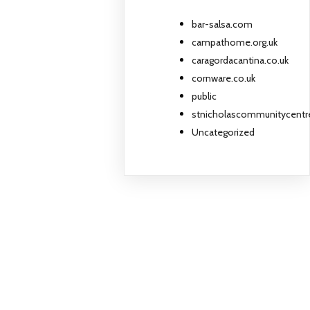
bar-salsa.com
campathome.org.uk
caragordacantina.co.uk
cornware.co.uk
public
stnicholascommunitycentre
Uncategorized