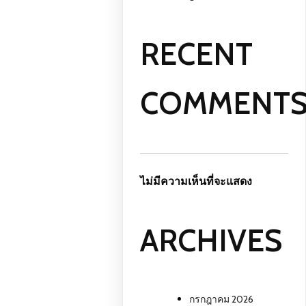
RECENT
COMMENT
ไม่มีความเห็นที่จะแสดง
ARCHIVES
กรกฎาคม 2026