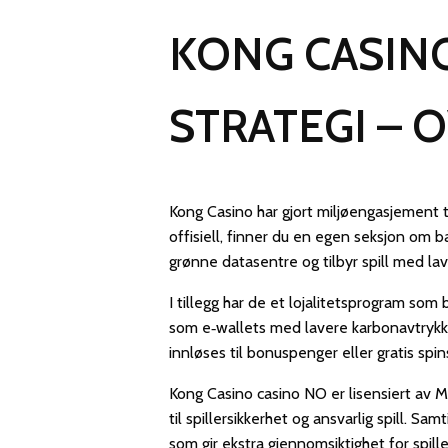
KONG CASIN
STRATEGI – 
Kong Casino har gjort miljøengasjement ti
offisiell, finner du en egen seksjon om
grønne datasentre og tilbyr spill med la
I tillegg har de et lojalitetsprogram so
som e‑wallets med lavere karbonavtrykk.
innløses til bonuspenger eller gratis spin
Kong Casino casino NO er lisensiert av M
til spillersikkerhet og ansvarlig spill. Sa
som gir ekstra gjennomsiktighet for spill