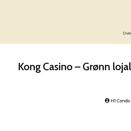
Ove
Kong Casino – Grønn lojal
H1 Condo