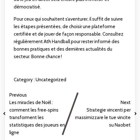
démocratisé.
Pour ceux qui souhaitent s’aventurer, il suffit de suivre
les étapes présentées, de choisir une plateforme
certifiée et de jouer de façon responsable. Consultez
régulièrement Ath Handball pour rester informé des
bonnes pratiques et des dernières actualités du
secteur. Bonne chance !
Category :
Uncategorized
Previous
Les miracles de Noël :
Next
comment les free‑spins
Strategie vincenti per
transforment les
massimizzare le tue vincite
statistiques des joueurs en
su Naobet
ligne