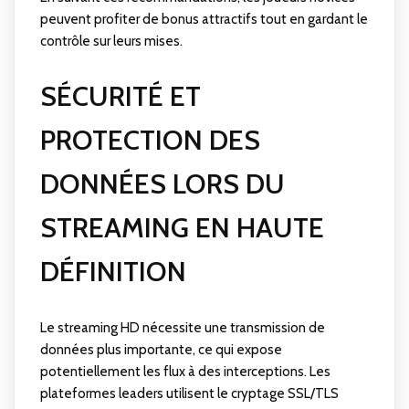
peuvent profiter de bonus attractifs tout en gardant le
contrôle sur leurs mises.
SÉCURITÉ ET
PROTECTION DES
DONNÉES LORS DU
STREAMING EN HAUTE
DÉFINITION
Le streaming HD nécessite une transmission de
données plus importante, ce qui expose
potentiellement les flux à des interceptions. Les
plateformes leaders utilisent le cryptage SSL/TLS