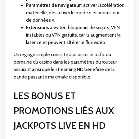
Paramètres de navigateur
: activer l’accélération
matérielle, désactiver le mode « économiseur
de données ».
Extensions à éviter
: bloqueurs de scripts, VPN
instables ou VPN gratuits, car ils augmentent la
latence et peuvent altérer le flux vidéo.
Un réglage simple consiste à prioriser le trafic du
domaine du casino dans les paramètres du routeur,
assurant ainsi que le streaming HD bénéficie de la
bande passante maximale disponible.
LES BONUS ET
PROMOTIONS LIÉS AUX
JACKPOTS LIVE EN HD