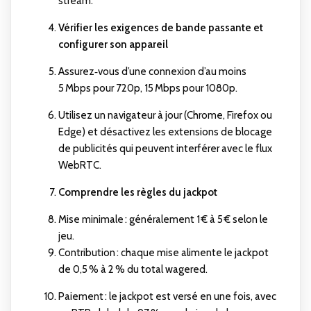
stream.
Vérifier les exigences de bande passante et
configurer son appareil
Assurez‑vous d’une connexion d’au moins
5 Mbps pour 720p, 15 Mbps pour 1080p.
Utilisez un navigateur à jour (Chrome, Firefox ou
Edge) et désactivez les extensions de blocage
de publicités qui peuvent interférer avec le flux
WebRTC.
Comprendre les règles du jackpot
Mise minimale : généralement 1 € à 5 € selon le
jeu.
Contribution : chaque mise alimente le jackpot
de 0,5 % à 2 % du total wagered.
Paiement : le jackpot est versé en une fois, avec