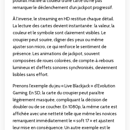
pourrait mal lire la couleur d’une carte ou ne pas
remarquer le déclenchement d’un jackpot progressif.
À l’inverse, le streaming en HD restitue chaque détail.
La lecture des cartes devient instantanée : la valeur, la
couleur et le symbole sont clairement visibles. Le
croupier peut sourire, cligner des yeux ou même
ajuster son micro, ce qui renforce le sentiment de
présence. Les animations de jackpot, souvent
composées de roues colorées, de compte‑à‑rebours
lumineux et d’effets sonores synchronisés, deviennent
lisibles sans effort.
Prenons l’exemple du jeu « Live Blackjack » d’Evolution
Gaming. En SD, la carte du croupier peut paraître
légèrement masquée, compliquant la décision de
doubler ou de se coucher. En 1080p, la même carte est
affichée avec une netteté telle que même les novices
remarquent immédiatement le « soft 17 » et ajustent
leur mise en conséquence. Un autre exemple est le