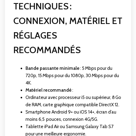
TECHNIQUES :
CONNEXION, MATÉRIEL ET
RÉGLAGES
RECOMMANDÉS
Bande passante minimale
: 5 Mbps pour du
720p, 15 Mbps pour du 1080p, 30 Mbps pour du
4K.
Matériel recommandé
:
Ordinateur avec processeur i5 ou supérieur, 8 Go
de RAM, carte graphique compatible DirectX 12.
Smartphone Android 9+ ou iOS 14+, écran d’au
moins 6,5 pouces, connexion 4G/5G.
Tablette iPad Air ou Samsung Galaxy Tab S7
pour une meilleure ergonomie.