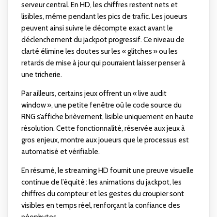
serveur central. En HD, les chiffres restent nets et
lisibles, même pendant les pics de trafic. Les joueurs
peuvent ainsi suivre le décompte exact avant le
déclenchement du jackpot progressif. Ce niveau de
clarté élimine les doutes sur les « glitches » ou les
retards de mise à jour qui pourraient laisser penser à
une tricherie.
Par ailleurs, certains jeux offrent un « live audit
window », une petite fenêtre où le code source du
RNG s’affiche brièvement, lisible uniquement en haute
résolution. Cette fonctionnalité, réservée aux jeux à
gros enjeux, montre aux joueurs que le processus est
automatisé et vérifiable.
En résumé, le streaming HD fournit une preuve visuelle
continue de l’équité : les animations du jackpot, les
chiffres du compteur et les gestes du croupier sont
visibles en temps réel, renforçant la confiance des
néophytes.