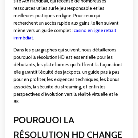
site Ath Handball, qui recense de nombreuses
ressources utiles sur le jeu responsable et les
meilleures pratiques en ligne. Pour ceux qui
recherchent un accès rapide aux gains, le lien suivant
mène vers un guide complet :
casino en ligne retrait
immédiat
.
Dans les paragraphes qui suivent, nous détaillerons
pourquoi la résolution HD est essentielle pour les
débutants, les plateformes qui l’offrent, la façon dont
elle garantit l’équité des jackpots, un guide pas à pas
pour en profiter, les exigences techniques, les bonus
associés, la sécurité du streaming, et enfin les
perspectives d’évolution vers la réalité virtuelle et le
8K.
POURQUOI LA
RÉSOLUTION HD CHANGE