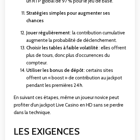
un RTP global de 97 % pour le jeu de base.
Stratégies simples pour augmenter ses
chances
Jouer régulièrement
: la contribution cumulative
augmente la probabilité de déclenchement.
Choisir les tables à faible volatilité
: elles offrent
plus de tours, donc plus d’occurrences du
compteur.
Utiliser les bonus de dépôt
: certains sites
offrent un « boost » de contribution au jackpot
pendant les premières 24 h.
En suivant ces étapes, même un joueur novice peut
profiter d’un jackpot Live Casino en HD sans se perdre
dans la technique.
LES EXIGENCES