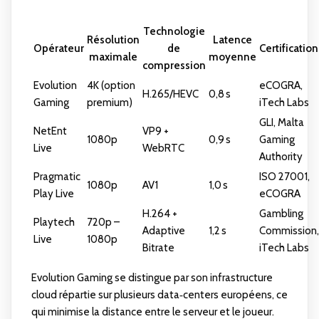
Technologie
Résolution
Latence
Opérateur
de
Certification
maximale
moyenne
compression
Evolution
4K (option
eCOGRA,
H.265/HEVC
0,8 s
Gaming
premium)
iTech Labs
GLI, Malta
NetEnt
VP9 +
1080p
0,9 s
Gaming
Live
WebRTC
Authority
Pragmatic
ISO 27001,
1080p
AV1
1,0 s
Play Live
eCOGRA
H.264 +
Gambling
Playtech
720p –
Adaptive
1,2 s
Commission,
Live
1080p
Bitrate
iTech Labs
Evolution Gaming se distingue par son infrastructure
cloud répartie sur plusieurs data‑centers européens, ce
qui minimise la distance entre le serveur et le joueur.