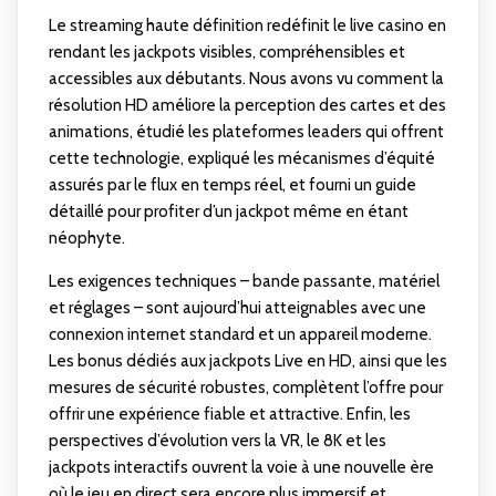
Le streaming haute définition redéfinit le live casino en
rendant les jackpots visibles, compréhensibles et
accessibles aux débutants. Nous avons vu comment la
résolution HD améliore la perception des cartes et des
animations, étudié les plateformes leaders qui offrent
cette technologie, expliqué les mécanismes d’équité
assurés par le flux en temps réel, et fourni un guide
détaillé pour profiter d’un jackpot même en étant
néophyte.
Les exigences techniques – bande passante, matériel
et réglages – sont aujourd’hui atteignables avec une
connexion internet standard et un appareil moderne.
Les bonus dédiés aux jackpots Live en HD, ainsi que les
mesures de sécurité robustes, complètent l’offre pour
offrir une expérience fiable et attractive. Enfin, les
perspectives d’évolution vers la VR, le 8K et les
jackpots interactifs ouvrent la voie à une nouvelle ère
où le jeu en direct sera encore plus immersif et