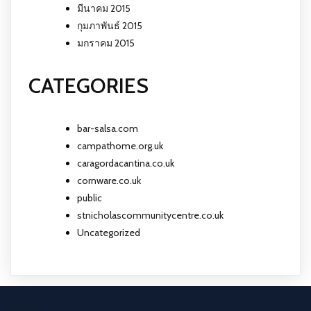
มีนาคม 2015
กุมภาพันธ์ 2015
มกราคม 2015
CATEGORIES
bar-salsa.com
campathome.org.uk
caragordacantina.co.uk
cornware.co.uk
public
stnicholascommunitycentre.co.uk
Uncategorized