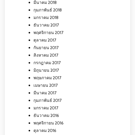
มีนาคม 2018
กุมภาพันธ์ 2018
มกราคม 2018
ธันวาคม 2017
พฤศจิกายน 2017
ตุลาคม 2017
กันยายน 2017
สิงหาคม 2017
กรกฎาคม 2017
มิถุนายน 2017
พฤษภาคม 2017
เมษายน 2017
มีนาคม 2017
กุมภาพันธ์ 2017
มกราคม 2017
ธันวาคม 2016
พฤศจิกายน 2016
ตุลาคม 2016