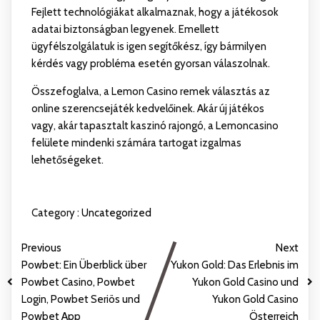
Fejlett technológiákat alkalmaznak, hogy a játékosok
adatai biztonságban legyenek. Emellett
ügyfélszolgálatuk is igen segítőkész, így bármilyen
kérdés vagy probléma esetén gyorsan válaszolnak.
Összefoglalva, a Lemon Casino remek választás az
online szerencsejáték kedvelőinek. Akár új játékos
vagy, akár tapasztalt kaszinó rajongó, a Lemoncasino
felülete mindenki számára tartogat izgalmas
lehetőségeket.
Category :
Uncategorized
Previous
Next
Powbet: Ein Überblick über
Yukon Gold: Das Erlebnis im
Powbet Casino, Powbet
Yukon Gold Casino und
Login, Powbet Seriös und
Yukon Gold Casino
Powbet App
Österreich