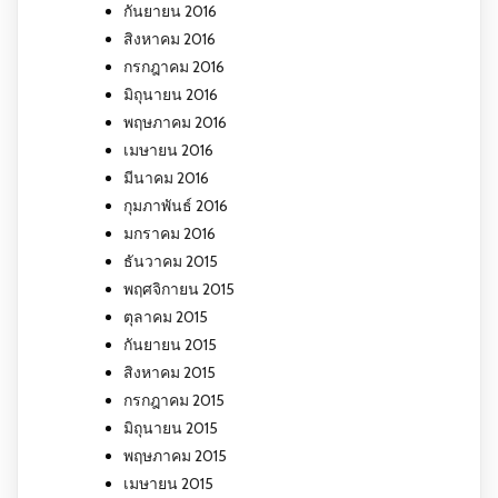
กันยายน 2016
สิงหาคม 2016
กรกฎาคม 2016
มิถุนายน 2016
พฤษภาคม 2016
เมษายน 2016
มีนาคม 2016
กุมภาพันธ์ 2016
มกราคม 2016
ธันวาคม 2015
พฤศจิกายน 2015
ตุลาคม 2015
กันยายน 2015
สิงหาคม 2015
กรกฎาคม 2015
มิถุนายน 2015
พฤษภาคม 2015
เมษายน 2015