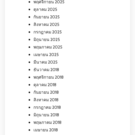
พฤศจิกายน 2025
ตุลาคม 2025
กันยายน 2025
สิงหาคม 2025
กรกฎาคม 2025
มิถุนายน 2025
พฤษภาคม 2025
เมษายน 2025
มีนาคม 2025
ธันวาคม 2018
พฤศจิกายน 2018
ตุลาคม 2018
กันยายน 2018
สิงหาคม 2018
กรกฎาคม 2018
มิถุนายน 2018
พฤษภาคม 2018
เมษายน 2018