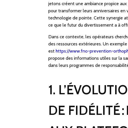
jetons créent une ambiance propice aux 
pour transformer leurs anniversaires en vé
technologie de pointe. Cette synergie att
ce que le futur du divertissement a à offr
Dans ce contexte, les opérateurs cherche
des ressources extérieures. Un exemple
est
https://www.fno-prevention-orthoph
propose des informations utiles sur la s
dans leurs programmes de responsabilité
1. L’ÉVOLUT
DE FIDÉLITÉ 