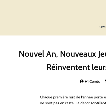
Ove
Nouvel An, Nouveaux Je
Réinventent leur
H1 Condo
Chaque première nuit de l’année porte e
ne sont pas en reste. Le décor scintillan