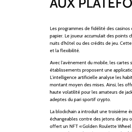
AUX PLATEF
Les programmes de fidélité des casinos o
papier. Le joueur accumulait des points c
nuits d’hôtel ou des crédits de jeu. Cette
et la flexibilité.
Avec l’avènement du mobile, les cartes 
établissements proposent une applicati
L’intelligence artificielle analyse les h
montant moyen des mises. Ainsi, les off
haute volatilité pour les amateurs de jac
adeptes du pari sportif crypto.
La blockchain a introduit une troisième è
échangeables contre des jetons de jeu 
offert un NFT « Golden Roulette Wheel »