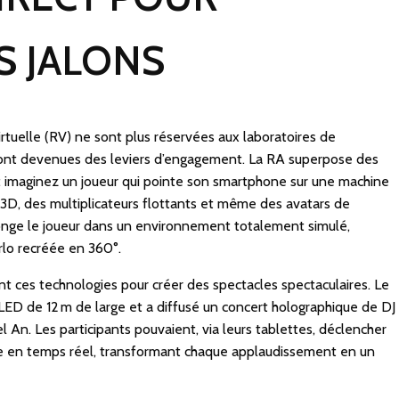
S JALONS
irtuelle (RV) ne sont plus réservées aux laboratoires de
s sont devenues des leviers d’engagement. La RA superpose des
: imaginez un joueur qui pointe son smartphone sur une machine
 3D, des multiplicateurs flottants et même des avatars de
 plonge le joueur dans un environnement totalement simulé,
lo recréée en 360°.
sent ces technologies pour créer des spectacles spectaculaires. Le
n LED de 12 m de large et a diffusé un concert holographique de DJ
 An. Les participants pouvaient, via leurs tablettes, déclencher
lle en temps réel, transformant chaque applaudissement en un