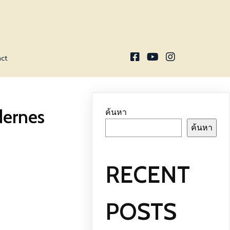
ct
dernes
ค้นหา
ค้นหา
RECENT
POSTS