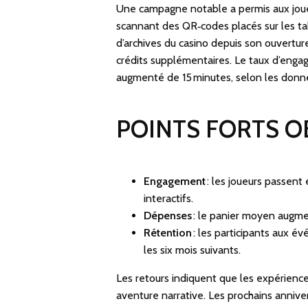
Une campagne notable a permis aux joueur
scannant des QR‑codes placés sur les tab
d’archives du casino depuis son ouvertur
crédits supplémentaires. Le taux d’enga
augmenté de 15 minutes, selon les donné
POINTS FORTS O
Engagement
: les joueurs passen
interactifs.
Dépenses
: le panier moyen augme
Rétention
: les participants aux é
les six mois suivants.
Les retours indiquent que les expérienc
aventure narrative. Les prochains anniver