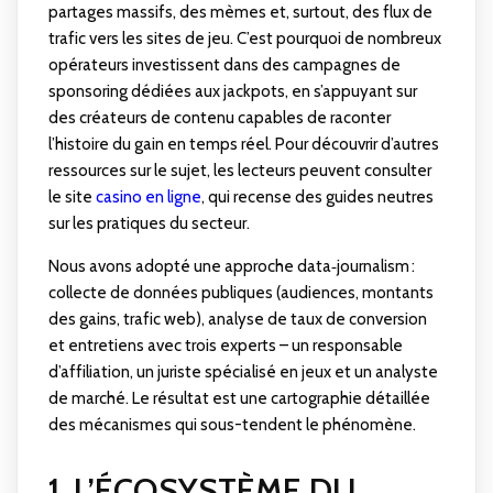
partages massifs, des mèmes et, surtout, des flux de
trafic vers les sites de jeu. C’est pourquoi de nombreux
opérateurs investissent dans des campagnes de
sponsoring dédiées aux jackpots, en s’appuyant sur
des créateurs de contenu capables de raconter
l’histoire du gain en temps réel. Pour découvrir d’autres
ressources sur le sujet, les lecteurs peuvent consulter
le site
casino en ligne
, qui recense des guides neutres
sur les pratiques du secteur.
Nous avons adopté une approche data‑journalism :
collecte de données publiques (audiences, montants
des gains, trafic web), analyse de taux de conversion
et entretiens avec trois experts – un responsable
d’affiliation, un juriste spécialisé en jeux et un analyste
de marché. Le résultat est une cartographie détaillée
des mécanismes qui sous-tendent le phénomène.
1. L’ÉCOSYSTÈME DU