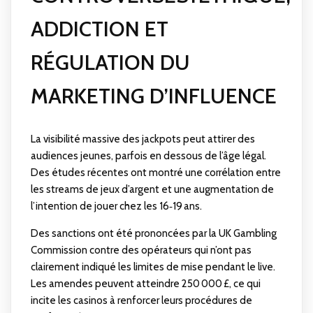
ADDICTION ET
RÉGULATION DU
MARKETING D’INFLUENCE
La visibilité massive des jackpots peut attirer des
audiences jeunes, parfois en dessous de l’âge légal.
Des études récentes ont montré une corrélation entre
les streams de jeux d’argent et une augmentation de
l’intention de jouer chez les 16‑19 ans.
Des sanctions ont été prononcées par la UK Gambling
Commission contre des opérateurs qui n’ont pas
clairement indiqué les limites de mise pendant le live.
Les amendes peuvent atteindre 250 000 £, ce qui
incite les casinos à renforcer leurs procédures de