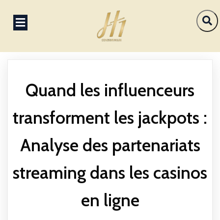
Quand les influenceurs
transforment les jackpots :
Analyse des partenariats
streaming dans les casinos
en ligne