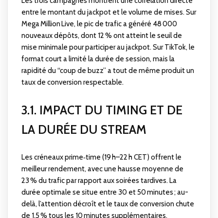
Les trois campagnes montrent une corrélation directe
entre le montant du jackpot et le volume de mises. Sur
Mega Million Live, le pic de trafic a généré 48 000
nouveaux dépôts, dont 12 % ont atteint le seuil de
mise minimale pour participer au jackpot. Sur TikTok, le
format court a limité la durée de session, mais la
rapidité du “coup de buzz” a tout de même produit un
taux de conversion respectable.
3.1. IMPACT DU TIMING ET DE
LA DURÉE DU STREAM
Les créneaux prime‑time (19 h–22 h CET) offrent le
meilleur rendement, avec une hausse moyenne de
23 % du trafic par rapport aux soirées tardives. La
durée optimale se situe entre 30 et 50 minutes ; au-
delà, l’attention décroît et le taux de conversion chute
de 1,5 % tous les 10 minutes supplémentaires.