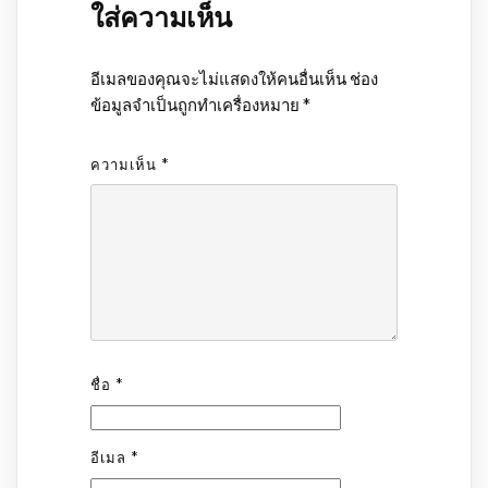
ใส่ความเห็น
อีเมลของคุณจะไม่แสดงให้คนอื่นเห็น
ช่อง
ข้อมูลจำเป็นถูกทำเครื่องหมาย
*
ความเห็น
*
ชื่อ
*
อีเมล
*