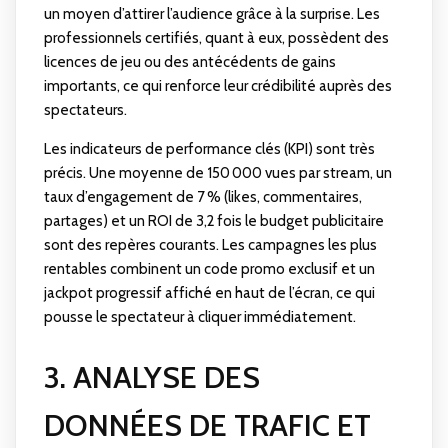
un moyen d’attirer l’audience grâce à la surprise. Les
professionnels certifiés, quant à eux, possèdent des
licences de jeu ou des antécédents de gains
importants, ce qui renforce leur crédibilité auprès des
spectateurs.
Les indicateurs de performance clés (KPI) sont très
précis. Une moyenne de 150 000 vues par stream, un
taux d’engagement de 7 % (likes, commentaires,
partages) et un ROI de 3,2 fois le budget publicitaire
sont des repères courants. Les campagnes les plus
rentables combinent un code promo exclusif et un
jackpot progressif affiché en haut de l’écran, ce qui
pousse le spectateur à cliquer immédiatement.
3. ANALYSE DES
DONNÉES DE TRAFIC ET