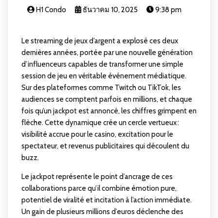
H1 Condo
ธันวาคม 10, 2025
9:38 pm
Le streaming de jeux d’argent a explosé ces deux
dernières années, portée par une nouvelle génération
d’influenceurs capables de transformer une simple
session de jeu en véritable événement médiatique.
Sur des plateformes comme Twitch ou TikTok, les
audiences se comptent parfois en millions, et chaque
fois qu’un jackpot est annoncé, les chiffres grimpent en
flèche. Cette dynamique crée un cercle vertueux :
visibilité accrue pour le casino, excitation pour le
spectateur, et revenus publicitaires qui découlent du
buzz.
Le jackpot représente le point d’ancrage de ces
collaborations parce qu’il combine émotion pure,
potentiel de viralité et incitation à l’action immédiate.
Un gain de plusieurs millions d’euros déclenche des