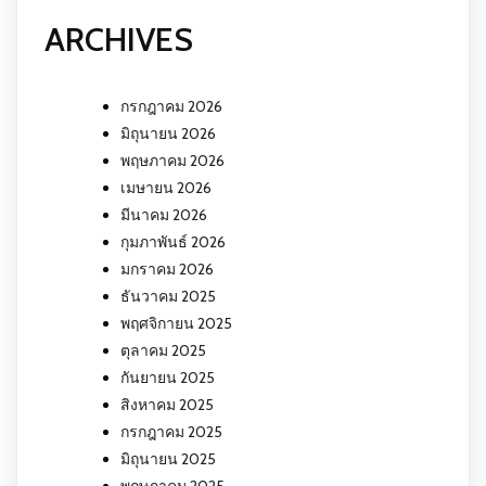
ARCHIVES
กรกฎาคม 2026
มิถุนายน 2026
พฤษภาคม 2026
เมษายน 2026
มีนาคม 2026
กุมภาพันธ์ 2026
มกราคม 2026
ธันวาคม 2025
พฤศจิกายน 2025
ตุลาคม 2025
กันยายน 2025
สิงหาคม 2025
กรกฎาคม 2025
มิถุนายน 2025
พฤษภาคม 2025