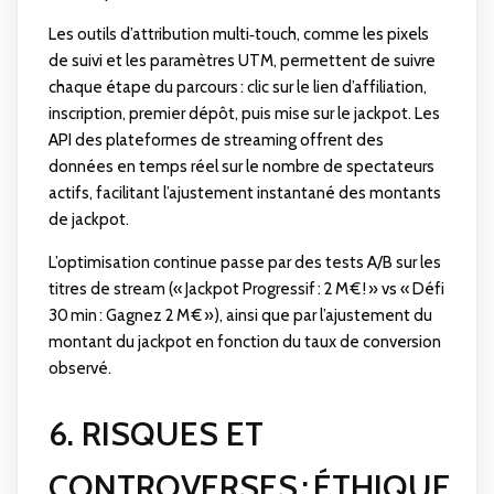
Les outils d’attribution multi‑touch, comme les pixels
de suivi et les paramètres UTM, permettent de suivre
chaque étape du parcours : clic sur le lien d’affiliation,
inscription, premier dépôt, puis mise sur le jackpot. Les
API des plateformes de streaming offrent des
données en temps réel sur le nombre de spectateurs
actifs, facilitant l’ajustement instantané des montants
de jackpot.
L’optimisation continue passe par des tests A/B sur les
titres de stream (« Jackpot Progressif : 2 M € ! » vs « Défi
30 min : Gagnez 2 M € »), ainsi que par l’ajustement du
montant du jackpot en fonction du taux de conversion
observé.
6. RISQUES ET
CONTROVERSES : ÉTHIQUE,