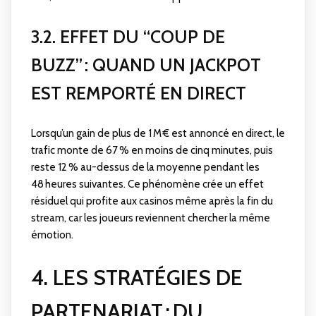
3.2. EFFET DU “COUP DE
BUZZ” : QUAND UN JACKPOT
EST REMPORTÉ EN DIRECT
Lorsqu’un gain de plus de 1 M € est annoncé en direct, le
trafic monte de 67 % en moins de cinq minutes, puis
reste 12 % au-dessus de la moyenne pendant les
48 heures suivantes. Ce phénomène crée un effet
résiduel qui profite aux casinos même après la fin du
stream, car les joueurs reviennent chercher la même
émotion.
4. LES STRATÉGIES DE
PARTENARIAT : DU