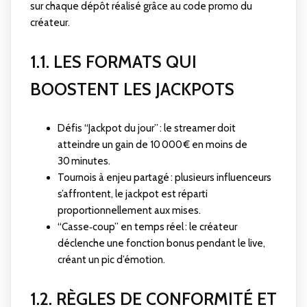
sur chaque dépôt réalisé grâce au code promo du
créateur.
1.1. LES FORMATS QUI
BOOSTENT LES JACKPOTS
Défis “Jackpot du jour” : le streamer doit
atteindre un gain de 10 000 € en moins de
30 minutes.
Tournois à enjeu partagé : plusieurs influenceurs
s’affrontent, le jackpot est réparti
proportionnellement aux mises.
“Casse‑coup” en temps réel : le créateur
déclenche une fonction bonus pendant le live,
créant un pic d’émotion.
1.2. RÈGLES DE CONFORMITÉ ET