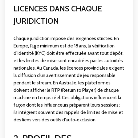
LICENCES DANS CHAQUE
JURIDICTION
Chaque juridiction impose des exigences strictes. En
Europe, l’âge minimum est de 18 ans, la vérification
d’identité (KYC) doit être effectuée avant tout dépôt,
et les limites de mise sont encadrées par les autorités
nationales. Au Canada, les licences provinciales exigent
la diffusion d’un avertissement de jeu responsable
pendant le stream. En Australie, les plateformes
doivent afficher le RTP (Return to Player) de chaque
machine en temps réel. Ces obligations influencent la
façon dont les influenceurs préparent leurs sessions :
ils intègrent souvent des rappels de limites de mise et
des liens vers des outils d’auto‑exclusion.