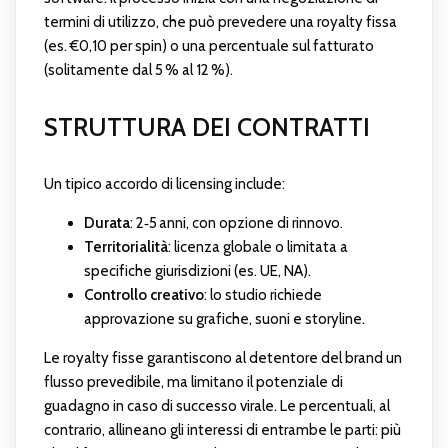
termini di utilizzo, che può prevedere una royalty fissa
(es. €0,10 per spin) o una percentuale sul fatturato
(solitamente dal 5 % al 12 %).
STRUTTURA DEI CONTRATTI
Un tipico accordo di licensing include:
Durata
: 2‑5 anni, con opzione di rinnovo.
Territorialità
: licenza globale o limitata a
specifiche giurisdizioni (es. UE, NA).
Controllo creativo
: lo studio richiede
approvazione su grafiche, suoni e storyline.
Le royalty fisse garantiscono al detentore del brand un
flusso prevedibile, ma limitano il potenziale di
guadagno in caso di successo virale. Le percentuali, al
contrario, allineano gli interessi di entrambe le parti: più