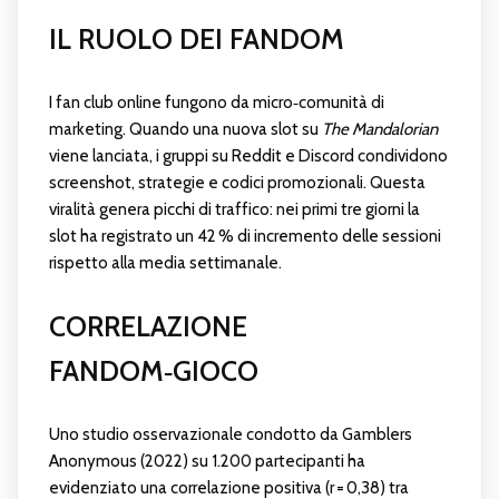
IL RUOLO DEI FANDOM
I fan club online fungono da micro‑comunità di
marketing. Quando una nuova slot su
The Mandalorian
viene lanciata, i gruppi su Reddit e Discord condividono
screenshot, strategie e codici promozionali. Questa
viralità genera picchi di traffico: nei primi tre giorni la
slot ha registrato un 42 % di incremento delle sessioni
rispetto alla media settimanale.
CORRELAZIONE
FANDOM‑GIOCO
Uno studio osservazionale condotto da Gamblers
Anonymous (2022) su 1.200 partecipanti ha
evidenziato una correlazione positiva (r = 0,38) tra