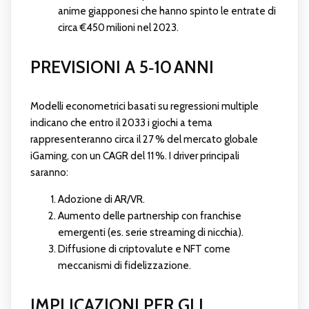
anime giapponesi che hanno spinto le entrate di
circa €450 milioni nel 2023.
PREVISIONI A 5‑10 ANNI
Modelli econometrici basati su regressioni multiple
indicano che entro il 2033 i giochi a tema
rappresenteranno circa il 27 % del mercato globale
iGaming, con un CAGR del 11 %. I driver principali
saranno:
Adozione di AR/VR.
Aumento delle partnership con franchise
emergenti (es. serie streaming di nicchia).
Diffusione di criptovalute e NFT come
meccanismi di fidelizzazione.
IMPLICAZIONI PER GLI