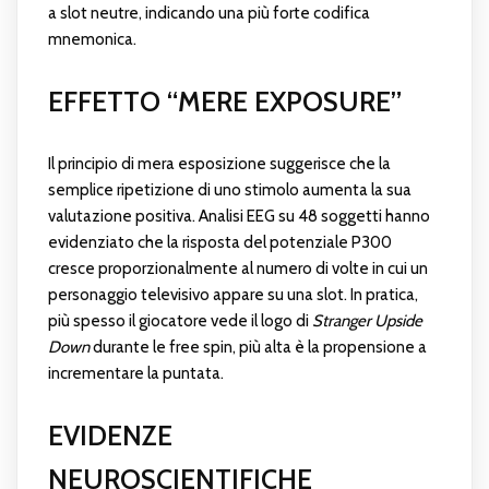
a slot neutre, indicando una più forte codifica
mnemonica.
EFFETTO “MERE EXPOSURE”
Il principio di mera esposizione suggerisce che la
semplice ripetizione di uno stimolo aumenta la sua
valutazione positiva. Analisi EEG su 48 soggetti hanno
evidenziato che la risposta del potenziale P300
cresce proporzionalmente al numero di volte in cui un
personaggio televisivo appare su una slot. In pratica,
più spesso il giocatore vede il logo di
Stranger Upside
Down
durante le free spin, più alta è la propensione a
incrementare la puntata.
EVIDENZE
NEUROSCIENTIFICHE