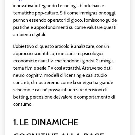
innovativa, integrando tecnologia blockchain e
tematiche pop‑culture. Siti come Immigrazioneoggi,
pur non essendo operatori di gioco, forniscono guide
pratiche e approfondimenti su come valutare questi
ambienti digitali.
L’obiettivo di questo articolo è analizzare, con un
approccio scientifico, i meccanismi psicologici,
economici e narrativi che rendono i giochi iGaming a
tema film e serie TV così attrattivi. Attraverso dati
neuro‑cognitivi, modelli di licensing e casi studio
concreti, dimostreremo come la sinergia tra grande
schermo e casinò possa influenzare decisioni di
betting, percezione del valore e comportamento di
consumo.
1. LE DINAMICHE