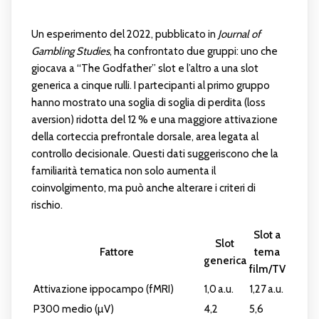
Un esperimento del 2022, pubblicato in
Journal of
Gambling Studies
, ha confrontato due gruppi: uno che
giocava a “The Godfather” slot e l’altro a una slot
generica a cinque rulli. I partecipanti al primo gruppo
hanno mostrato una soglia di soglia di perdita (loss
aversion) ridotta del 12 % e una maggiore attivazione
della corteccia prefrontale dorsale, area legata al
controllo decisionale. Questi dati suggeriscono che la
familiarità tematica non solo aumenta il
coinvolgimento, ma può anche alterare i criteri di
rischio.
Slot a
Slot
Fattore
tema
generica
film/TV
Attivazione ippocampo (fMRI)
1,0 a.u.
1,27 a.u.
P300 medio (µV)
4,2
5,6