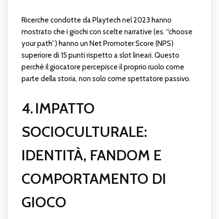
Ricerche condotte da Playtech nel 2023 hanno
mostrato che i giochi con scelte narrative (es. “choose
your path”) hanno un Net Promoter Score (NPS)
superiore di 15 punti rispetto a slot lineari. Questo
perché il giocatore percepisce il proprio ruolo come
parte della storia, non solo come spettatore passivo.
4. IMPATTO
SOCIOCULTURALE:
IDENTITÀ, FANDOM E
COMPORTAMENTO DI
GIOCO