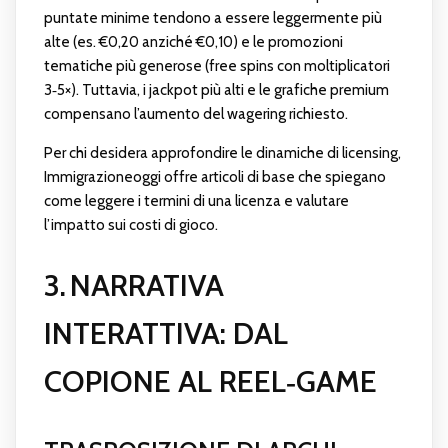
puntate minime tendono a essere leggermente più
alte (es. €0,20 anziché €0,10) e le promozioni
tematiche più generose (free spins con moltiplicatori
3‑5×). Tuttavia, i jackpot più alti e le grafiche premium
compensano l’aumento del wagering richiesto.
Per chi desidera approfondire le dinamiche di licensing,
Immigrazioneoggi offre articoli di base che spiegano
come leggere i termini di una licenza e valutare
l’impatto sui costi di gioco.
3. NARRATIVA
INTERATTIVA: DAL
COPIONE AL REEL‑GAME