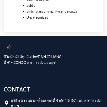
public
stnicholascommunitycentre.co.uk
Uncategorized
ชีวิตดีๆ มีได้ทุกวัน HAVE A NICE LIVING
ที่ H1 - CONDO ลาดกระบัง อ่อนนุช
CONTACT
บริษัท ห้าว หยาง พร็อพเพอร์ตี้ จำกัด 118 167 ถนน ลาดกระบัง,
10520