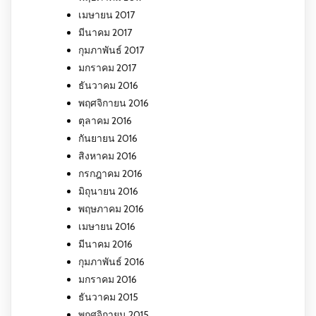
เมษายน 2017
มีนาคม 2017
กุมภาพันธ์ 2017
มกราคม 2017
ธันวาคม 2016
พฤศจิกายน 2016
ตุลาคม 2016
กันยายน 2016
สิงหาคม 2016
กรกฎาคม 2016
มิถุนายน 2016
พฤษภาคม 2016
เมษายน 2016
มีนาคม 2016
กุมภาพันธ์ 2016
มกราคม 2016
ธันวาคม 2015
พฤศจิกายน 2015