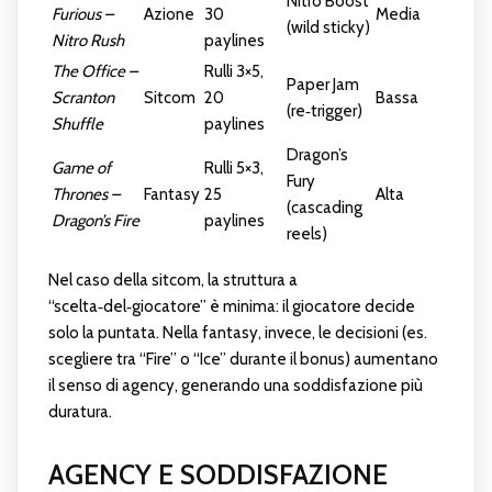
Nitro Boost
Furious –
Azione
30
Media
(wild sticky)
Nitro Rush
paylines
The Office –
Rulli 3×5,
Paper Jam
Scranton
Sitcom
20
Bassa
(re‑trigger)
Shuffle
paylines
Dragon’s
Game of
Rulli 5×3,
Fury
Thrones –
Fantasy
25
Alta
(cascading
Dragon’s Fire
paylines
reels)
Nel caso della sitcom, la struttura a
“scelta‑del‑giocatore” è minima: il giocatore decide
solo la puntata. Nella fantasy, invece, le decisioni (es.
scegliere tra “Fire” o “Ice” durante il bonus) aumentano
il senso di agency, generando una soddisfazione più
duratura.
AGENCY E SODDISFAZIONE