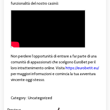
funzionalità del nostro casinò:
Non perdere l'opportunità di entrare a far parte di una
comunità di appassionati che scelgono EuroBet per il
loro intrattenimento online. Visita
https://eurobetit.eu/
per maggiori informazioni e comincia la tua avventura
vincente oggi stesso.
Category :
Uncategorized
Previous