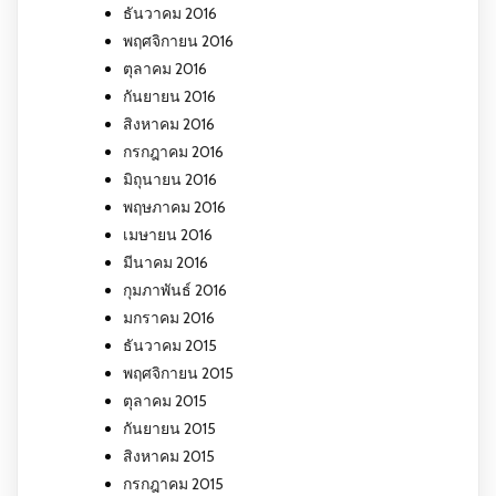
ธันวาคม 2016
พฤศจิกายน 2016
ตุลาคม 2016
กันยายน 2016
สิงหาคม 2016
กรกฎาคม 2016
มิถุนายน 2016
พฤษภาคม 2016
เมษายน 2016
มีนาคม 2016
กุมภาพันธ์ 2016
มกราคม 2016
ธันวาคม 2015
พฤศจิกายน 2015
ตุลาคม 2015
กันยายน 2015
สิงหาคม 2015
กรกฎาคม 2015