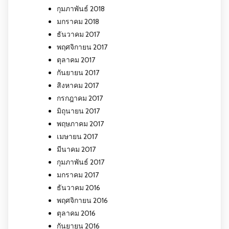
กุมภาพันธ์ 2018
มกราคม 2018
ธันวาคม 2017
พฤศจิกายน 2017
ตุลาคม 2017
กันยายน 2017
สิงหาคม 2017
กรกฎาคม 2017
มิถุนายน 2017
พฤษภาคม 2017
เมษายน 2017
มีนาคม 2017
กุมภาพันธ์ 2017
มกราคม 2017
ธันวาคม 2016
พฤศจิกายน 2016
ตุลาคม 2016
กันยายน 2016