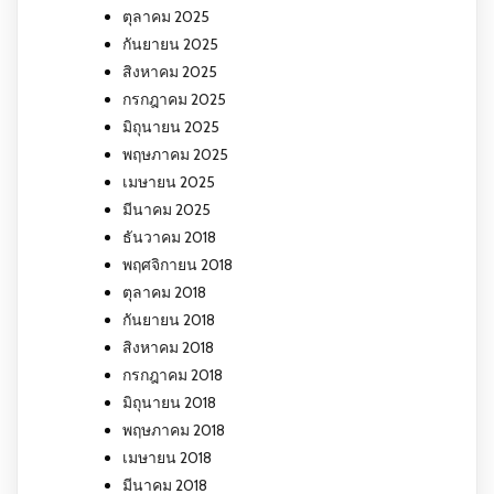
ตุลาคม 2025
กันยายน 2025
สิงหาคม 2025
กรกฎาคม 2025
มิถุนายน 2025
พฤษภาคม 2025
เมษายน 2025
มีนาคม 2025
ธันวาคม 2018
พฤศจิกายน 2018
ตุลาคม 2018
กันยายน 2018
สิงหาคม 2018
กรกฎาคม 2018
มิถุนายน 2018
พฤษภาคม 2018
เมษายน 2018
มีนาคม 2018