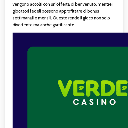
vengono accolti con un'offerta di benvenuto, mentre i
giocatori fedeli possono approfittare di bonus
settimanali e mensili. Questo rende il gioco non solo
divertente ma anche gratificante.