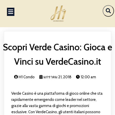
Scopri Verde Casino: Gioca e
Vinci su VerdeCasino.it
H1 Condo
มกราคม 21, 2018
12:00 am
Verde Casino è una piattaforma di gioco online che sta
rapidamente emergendo come leader nel settore,
grazie alla vasta gamma di giochi e promozioni
esclusive. Con VerdeCasino, gli utenti italiani possono