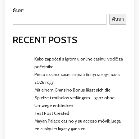
ค้นหา
ค้นหา
RECENT POSTS
Kako započeti s igrom u online casinu: vodič za
početnike
Pinco casino: какие игры и бонусы ждут вас в
2026 году
Mit einem Gransino Bonus lässt sich die
Spielzeit mühelos verlängern – ganz ohne
Umwege entdecken.
Test Post Created
Mayan Palace casino y su acceso móvil: juega
en cualquier lugar y gana en