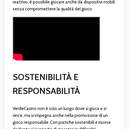
reattivo, è possibile giocare anche da dispositivi mobili
senza compromettere la qualità del gioco.
SOSTENIBILITÀ E
RESPONSABILITÀ
VerdeCasino non è solo un luogo dove si gioca e si
vince, ma si impegna anche nella promozione di un
gioco responsabile. Con pratiche sostenibili e risorse