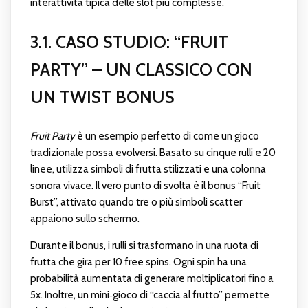
interattività tipica delle slot più complesse.
3.1. CASO STUDIO: “FRUIT
PARTY” – UN CLASSICO CON
UN TWIST BONUS
Fruit Party
è un esempio perfetto di come un gioco
tradizionale possa evolversi. Basato su cinque rulli e 20
linee, utilizza simboli di frutta stilizzati e una colonna
sonora vivace. Il vero punto di svolta è il bonus “Fruit
Burst”, attivato quando tre o più simboli scatter
appaiono sullo schermo.
Durante il bonus, i rulli si trasformano in una ruota di
frutta che gira per 10 free spins. Ogni spin ha una
probabilità aumentata di generare moltiplicatori fino a
5x. Inoltre, un mini‑gioco di “caccia al frutto” permette