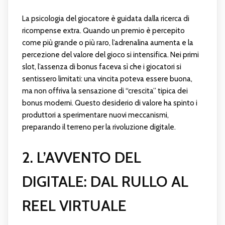
La psicologia del giocatore è guidata dalla ricerca di
ricompense extra. Quando un premio è percepito
come più grande o più raro, l’adrenalina aumenta e la
percezione del valore del gioco si intensifica. Nei primi
slot, l’assenza di bonus faceva sì che i giocatori si
sentissero limitati: una vincita poteva essere buona,
ma non offriva la sensazione di “crescita” tipica dei
bonus moderni. Questo desiderio di valore ha spinto i
produttori a sperimentare nuovi meccanismi,
preparando il terreno per la rivoluzione digitale.
2. L’AVVENTO DEL
DIGITALE: DAL RULLO AL
REEL VIRTUALE