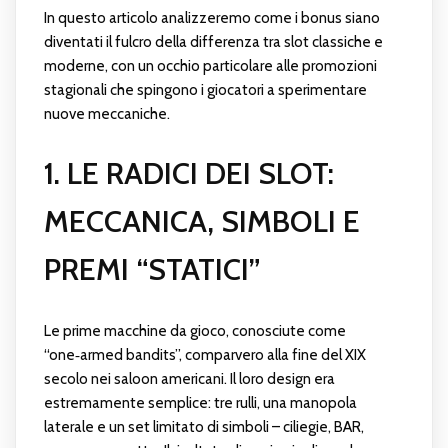
In questo articolo analizzeremo come i bonus siano
diventati il fulcro della differenza tra slot classiche e
moderne, con un occhio particolare alle promozioni
stagionali che spingono i giocatori a sperimentare
nuove meccaniche.
1. LE RADICI DEI SLOT:
MECCANICA, SIMBOLI E
PREMI “STATICI”
Le prime macchine da gioco, conosciute come
“one‑armed bandits”, comparvero alla fine del XIX
secolo nei saloon americani. Il loro design era
estremamente semplice: tre rulli, una manopola
laterale e un set limitato di simboli – ciliegie, BAR,