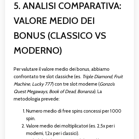
5. ANALISI COMPARATIVA:
VALORE MEDIO DEI
BONUS (CLASSICO VS
MODERNO)
Per valutare il valore medio dei bonus, abbiamo
confrontato tre slot classiche (es.
Triple Diamond
,
Fruit
Machine
,
Lucky 777
) con tre slot moderne (
Gonzo’s
Quest Megaways
,
Book of Dead
,
Bonanza
). La
metodologia prevede:
Numero medio di free spins concessi per 1 000
spin.
Valore medio dei moltiplicatori (es. 2,5x per i
moderni, 1,2x per i classici).