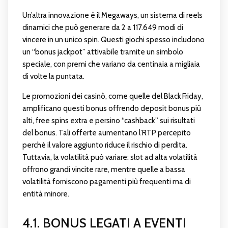
Un’altra innovazione è il Megaways, un sistema di reels
dinamici che può generare da 2 a 117.649 modi di
vincere in un unico spin. Questi giochi spesso includono
un “bonus jackpot” attivabile tramite un simbolo
speciale, con premi che variano da centinaia a migliaia
di volte la puntata.
Le promozioni dei casinò, come quelle del Black Friday,
amplificano questi bonus offrendo deposit bonus più
alti, free spins extra e persino “cashback” sui risultati
del bonus. Tali offerte aumentano l’RTP percepito
perché il valore aggiunto riduce il rischio di perdita.
Tuttavia, la volatilità può variare: slot ad alta volatilità
offrono grandi vincite rare, mentre quelle a bassa
volatilità forniscono pagamenti più frequenti ma di
entità minore.
4.1. BONUS LEGATI A EVENTI