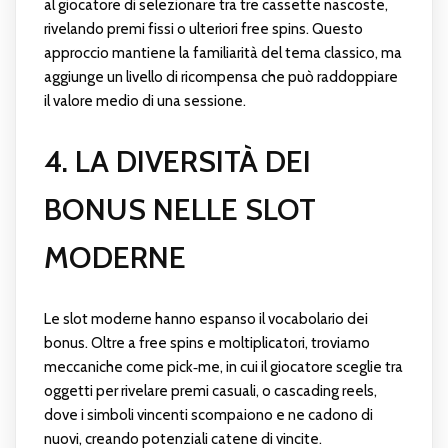
al giocatore di selezionare tra tre cassette nascoste,
rivelando premi fissi o ulteriori free spins. Questo
approccio mantiene la familiarità del tema classico, ma
aggiunge un livello di ricompensa che può raddoppiare
il valore medio di una sessione.
4. LA DIVERSITÀ DEI
BONUS NELLE SLOT
MODERNE
Le slot moderne hanno espanso il vocabolario dei
bonus. Oltre a free spins e moltiplicatori, troviamo
meccaniche come pick‑me, in cui il giocatore sceglie tra
oggetti per rivelare premi casuali, o cascading reels,
dove i simboli vincenti scompaiono e ne cadono di
nuovi, creando potenziali catene di vincite.