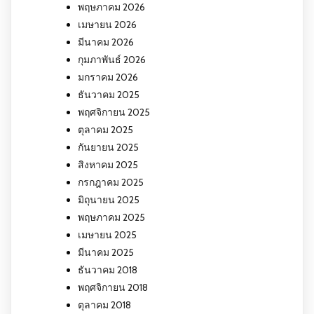
พฤษภาคม 2026
เมษายน 2026
มีนาคม 2026
กุมภาพันธ์ 2026
มกราคม 2026
ธันวาคม 2025
พฤศจิกายน 2025
ตุลาคม 2025
กันยายน 2025
สิงหาคม 2025
กรกฎาคม 2025
มิถุนายน 2025
พฤษภาคม 2025
เมษายน 2025
มีนาคม 2025
ธันวาคม 2018
พฤศจิกายน 2018
ตุลาคม 2018