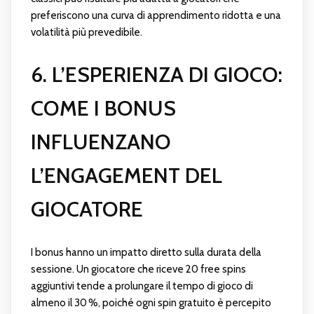
preferiscono una curva di apprendimento ridotta e una
volatilità più prevedibile.
6. L’ESPERIENZA DI GIOCO:
COME I BONUS
INFLUENZANO
L’ENGAGEMENT DEL
GIOCATORE
I bonus hanno un impatto diretto sulla durata della
sessione. Un giocatore che riceve 20 free spins
aggiuntivi tende a prolungare il tempo di gioco di
almeno il 30 %, poiché ogni spin gratuito è percepito