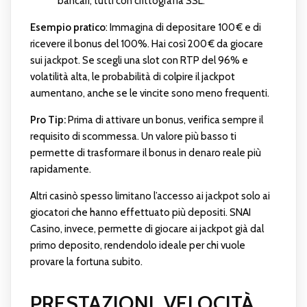
bancari, tutti con crittografia SSL.
Esempio pratico
: Immagina di depositare 100 € e di
ricevere il bonus del 100%. Hai così 200 € da giocare
sui jackpot. Se scegli una slot con RTP del 96% e
volatilità alta, le probabilità di colpire il jackpot
aumentano, anche se le vincite sono meno frequenti.
Pro Tip:
Prima di attivare un bonus, verifica sempre il
requisito di scommessa. Un valore più basso ti
permette di trasformare il bonus in denaro reale più
rapidamente.
Altri casinò spesso limitano l’accesso ai jackpot solo ai
giocatori che hanno effettuato più depositi. SNAI
Casino, invece, permette di giocare ai jackpot già dal
primo deposito, rendendolo ideale per chi vuole
provare la fortuna subito.
PRESTAZIONI, VELOCITÀ