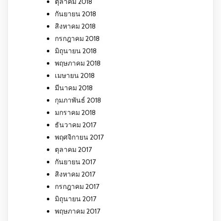
ตุลาคม 2018
กันยายน 2018
สิงหาคม 2018
กรกฎาคม 2018
มิถุนายน 2018
พฤษภาคม 2018
เมษายน 2018
มีนาคม 2018
กุมภาพันธ์ 2018
มกราคม 2018
ธันวาคม 2017
พฤศจิกายน 2017
ตุลาคม 2017
กันยายน 2017
สิงหาคม 2017
กรกฎาคม 2017
มิถุนายน 2017
พฤษภาคม 2017