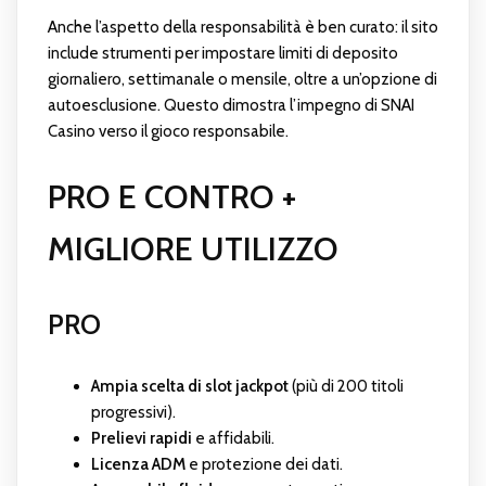
Anche l’aspetto della responsabilità è ben curato: il sito
include strumenti per impostare limiti di deposito
giornaliero, settimanale o mensile, oltre a un’opzione di
autoesclusione. Questo dimostra l’impegno di SNAI
Casino verso il gioco responsabile.
PRO E CONTRO +
MIGLIORE UTILIZZO
PRO
Ampia scelta di slot jackpot
(più di 200 titoli
progressivi).
Prelievi rapidi
e affidabili.
Licenza ADM
e protezione dei dati.