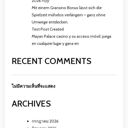
2026 году
Mit einem Gransino Bonus lässt sich die
Spielzeit mühelos verlängern – ganz ohne
Umwege entdecken.
Test Post Created
Mayan Palace casino y su acceso móvil: juega
en cualquier lugar y gana en
RECENT COMMENTS
ไม่มีความเห็นที่จะแสดง
ARCHIVES
กรกฎาคม 2026