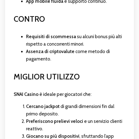
App mobile fluida
e supporto continuo.
CONTRO
Requisiti di scommessa
su alcuni bonus più alti
rispetto a concorrenti minori.
Assenza di criptovalute
come metodo di
pagamento.
MIGLIOR UTILIZZO
SNAI Casino
è ideale per giocatori che:
Cercano jackpot
di grandi dimensioni fin dal
primo deposito.
Preferiscono prelievi veloci
e un servizio clienti
reattivo.
Giocano su più dispositivi
, sfruttando l’app