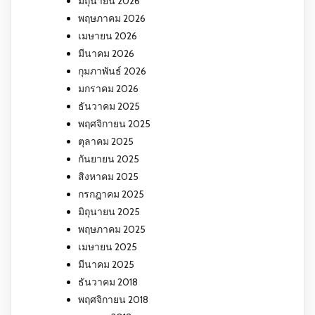
มิถุนายน 2026
พฤษภาคม 2026
เมษายน 2026
มีนาคม 2026
กุมภาพันธ์ 2026
มกราคม 2026
ธันวาคม 2025
พฤศจิกายน 2025
ตุลาคม 2025
กันยายน 2025
สิงหาคม 2025
กรกฎาคม 2025
มิถุนายน 2025
พฤษภาคม 2025
เมษายน 2025
มีนาคม 2025
ธันวาคม 2018
พฤศจิกายน 2018