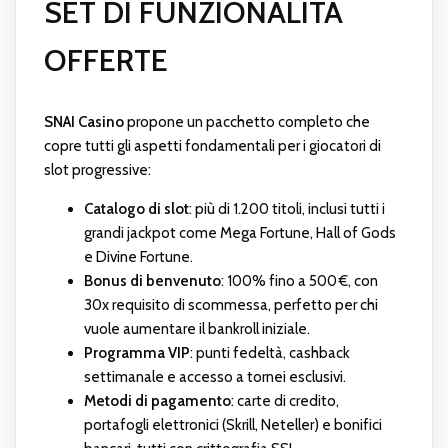
SET DI FUNZIONALITÀ
OFFERTE
SNAI Casino
propone un pacchetto completo che
copre tutti gli aspetti fondamentali per i giocatori di
slot progressive:
Catalogo di slot
: più di 1.200 titoli, inclusi tutti i
grandi jackpot come Mega Fortune, Hall of Gods
e Divine Fortune.
Bonus di benvenuto
: 100% fino a 500 €, con
30x requisito di scommessa, perfetto per chi
vuole aumentare il bankroll iniziale.
Programma VIP
: punti fedeltà, cashback
settimanale e accesso a tornei esclusivi.
Metodi di pagamento
: carte di credito,
portafogli elettronici (Skrill, Neteller) e bonifici