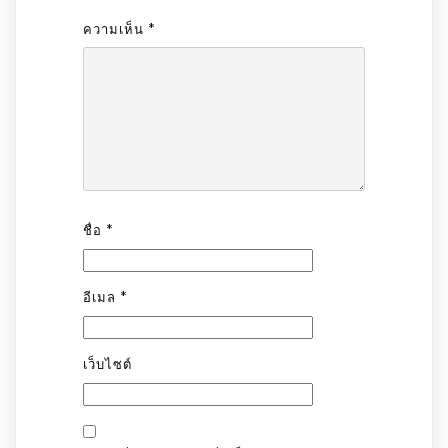
ความเห็น
*
ชื่อ
*
อีเมล
*
เว็บไซต์