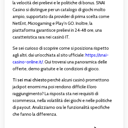
la velocità dei prelievi e le politiche di bonus. SNAI
Casino si distingue per un catalogo di giochi molto
ampio, supportato da provider di prima scelta come
NetEnt, Microgaming e Play'n GO. Inoltre, la
piattaforma garantisce prelievi in 24‑48 ore, una
caratteristica rara nei casinò IT.
Se sei curioso di scoprire come si posiziona rispetto
agli altri, dai un’occhiata al sito ufficiale:
https://snai-
casino-online.it/
. Qui troverai una panoramica delle
offerte, demo gratuite e le condizioni di gioco.
Ti sei mai chiesto
perché alcuni casinò promettono
jackpot enormi ma poi rendono difficile il loro
raggiungimento? La risposta sta nei requisiti di
scommessa, nella volatilità dei giochi e nelle politiche
di payout. Analizziamo ora le funzionalità specifiche
che fanno la differenza.