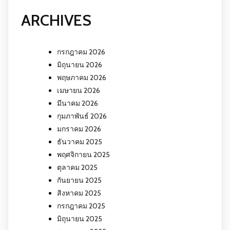
ARCHIVES
กรกฎาคม 2026
มิถุนายน 2026
พฤษภาคม 2026
เมษายน 2026
มีนาคม 2026
กุมภาพันธ์ 2026
มกราคม 2026
ธันวาคม 2025
พฤศจิกายน 2025
ตุลาคม 2025
กันยายน 2025
สิงหาคม 2025
กรกฎาคม 2025
มิถุนายน 2025