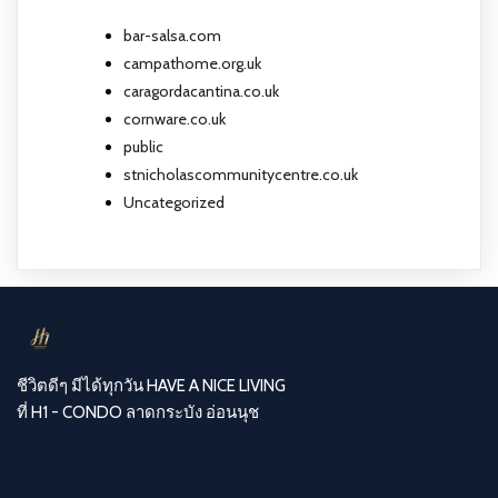
bar-salsa.com
campathome.org.uk
caragordacantina.co.uk
cornware.co.uk
public
stnicholascommunitycentre.co.uk
Uncategorized
ชีวิตดีๆ มีได้ทุกวัน HAVE A NICE LIVING
ที่ H1 - CONDO ลาดกระบัง อ่อนนุช