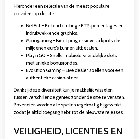
Hieronder een selectie van de meest populaire
providers op de site:
NetEnt – Bekend om hoge RTP‑percentages en
indrukwekkende graphics.
Microgaming – Biedt progressieve jackpots die
miljoenen euro’s kunnen uitbetalen.
Play’n GO – Snelle, mobiele‑vriendelijke slots
met unieke bonusrondes.
Evolution Gaming – Live dealer‑spellen voor een
authentieke casino‑sfeer.
Dankzij deze diversiteit kun je makkelijk wisselen
tussen verschillende genres zonder de site te verlaten.
Bovendien worden alle spellen regelmatig bijgewerkt,
zodat je altijd toegang hebt tot de nieuwste releases.
VEILIGHEID, LICENTIES EN