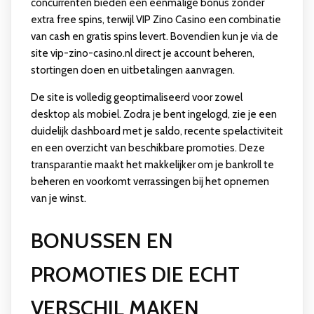
concurrenten bieden een eenmalige bonus zonder
extra free spins, terwijl VIP Zino Casino een combinatie
van cash en gratis spins levert. Bovendien kun je via de
site vip-zino-casino.nl direct je account beheren,
stortingen doen en uitbetalingen aanvragen.
De site is volledig geoptimaliseerd voor zowel
desktop als mobiel. Zodra je bent ingelogd, zie je een
duidelijk dashboard met je saldo, recente spelactiviteit
en een overzicht van beschikbare promoties. Deze
transparantie maakt het makkelijker om je bankroll te
beheren en voorkomt verrassingen bij het opnemen
van je winst.
BONUSSEN EN
PROMOTIES DIE ECHT
VERSCHIL MAKEN