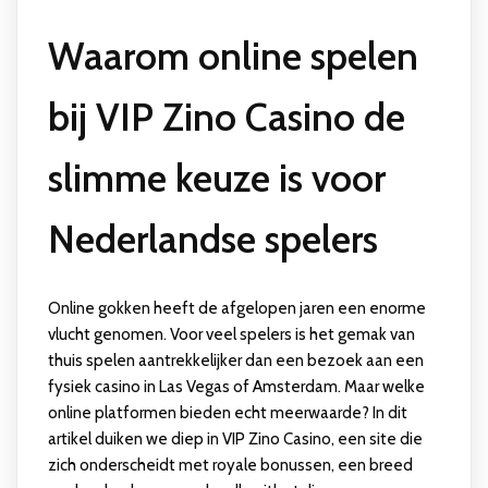
Waarom online spelen
bij VIP Zino Casino de
slimme keuze is voor
Nederlandse spelers
Online gokken heeft de afgelopen jaren een enorme
vlucht genomen. Voor veel spelers is het gemak van
thuis spelen aantrekkelijker dan een bezoek aan een
fysiek casino in Las Vegas of Amsterdam. Maar welke
online platformen bieden echt meerwaarde? In dit
artikel duiken we diep in VIP Zino Casino, een site die
zich onderscheidt met royale bonussen, een breed