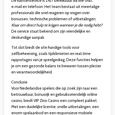
De klantenservice is 24/7 bereikbaar via live chat,
e‑mail en telefoon. Het team bestaat uit meertalige
professionals die snel reageren op vragen over
bonussen, technische problemen of uitbetalingen.
Klaar om direct hulp te krijgen wanneer je die nodig hebt?
De service staat bekend om zijn vriendelijke en
deskundige aanpak.
Tot slot biedt de site handige tools voor
zelfbeheersing, zoals tijdslimieten en real‑time
rapportages van je speelgedrag. Deze functies helpen
je om een gezonde balans te bewaren tussen plezier
en verantwoordelijkheid.
Conclusie
Voor Nederlandse spelers die op zoek zijn naar een
betrouwbaar, bonusrijk en gebruiksvriendelijk online
casino, biedt VIP Zino Casino een compleet pakket.
Met een duidelijke licentie, snelle uitbetalingen, een
enorm spelaanbod en een responsieve mobiele