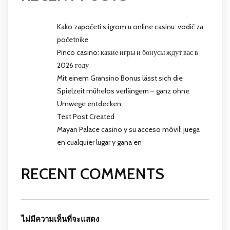
Kako započeti s igrom u online casinu: vodič za
početnike
Pinco casino: какие игры и бонусы ждут вас в
2026 году
Mit einem Gransino Bonus lässt sich die
Spielzeit mühelos verlängern – ganz ohne
Umwege entdecken.
Test Post Created
Mayan Palace casino y su acceso móvil: juega
en cualquier lugar y gana en
RECENT COMMENTS
ไม่มีความเห็นที่จะแสดง