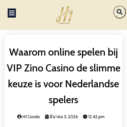
Waarom online spelen bij
VIP Zino Casino de slimme
keuze is voor Nederlandse
spelers
H1 Condo
มีนาคม 5, 2026
12:42 pm