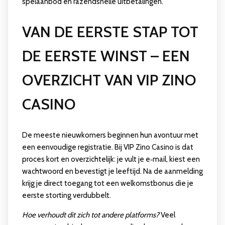
spelaanbod en razendsnelle uitbetalingen.
VAN DE EERSTE STAP TOT
DE EERSTE WINST – EEN
OVERZICHT VAN VIP ZINO
CASINO
De meeste nieuwkomers beginnen hun avontuur met
een eenvoudige registratie. Bij VIP Zino Casino is dat
proces kort en overzichtelijk: je vult je e‑mail, kiest een
wachtwoord en bevestigt je leeftijd. Na de aanmelding
krijg je direct toegang tot een welkomstbonus die je
eerste storting verdubbelt.
Hoe verhoudt dit zich tot andere platforms?
Veel