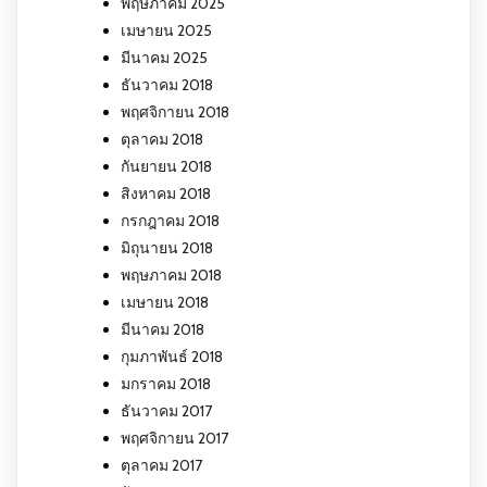
พฤษภาคม 2025
เมษายน 2025
มีนาคม 2025
ธันวาคม 2018
พฤศจิกายน 2018
ตุลาคม 2018
กันยายน 2018
สิงหาคม 2018
กรกฎาคม 2018
มิถุนายน 2018
พฤษภาคม 2018
เมษายน 2018
มีนาคม 2018
กุมภาพันธ์ 2018
มกราคม 2018
ธันวาคม 2017
พฤศจิกายน 2017
ตุลาคม 2017