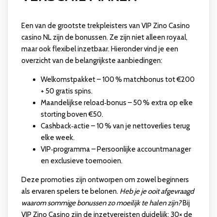
Een van de grootste trekpleisters van VIP Zino Casino
casino NL zijn de bonussen. Ze zijn niet alleen royaal,
maar ook flexibel inzetbaar. Hieronder vind je een
overzicht van de belangrijkste aanbiedingen:
Welkomstpakket – 100 % matchbonus tot €200
+ 50 gratis spins.
Maandelijkse reload‑bonus – 50 % extra op elke
storting boven €50.
Cashback‑actie – 10 % van je nettoverlies terug
elke week.
VIP‑programma – Persoonlijke accountmanager
en exclusieve toernooien.
Deze promoties zijn ontworpen om zowel beginners
als ervaren spelers te belonen.
Heb je je ooit afgevraagd
waarom sommige bonussen zo moeilijk te halen zijn?
Bij
VIP Zino Casino zijn de inzetvereisten duidelijk: 30× de